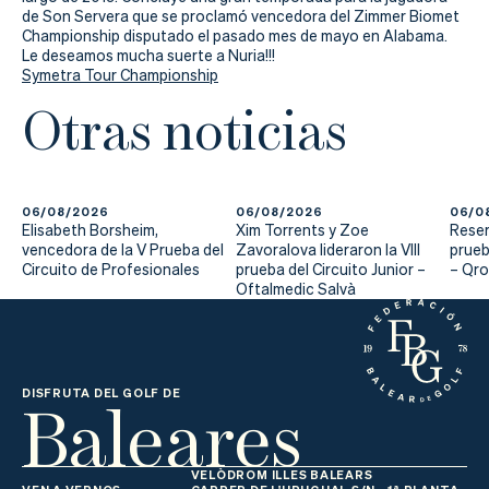
Actualidad
de Son Servera que se proclamó vencedora del Zimmer Biomet
Championship disputado el pasado mes de mayo en Alabama.
Tienda
Le deseamos mucha suerte a Nuria!!!
Symetra Tour Championship
Otras noticias
06/08/2026
06/08/2026
06/0
Elisabeth Borsheim,
Xim Torrents y Zoe
Reser
vencedora de la V Prueba del
Zavoralova lideraron la VIII
prueb
Circuito de Profesionales
prueba del Circuito Junior –
– Qr
Oftalmedic Salvà
Baleares
DISFRUTA DEL GOLF DE
VELÒDROM ILLES BALEARS