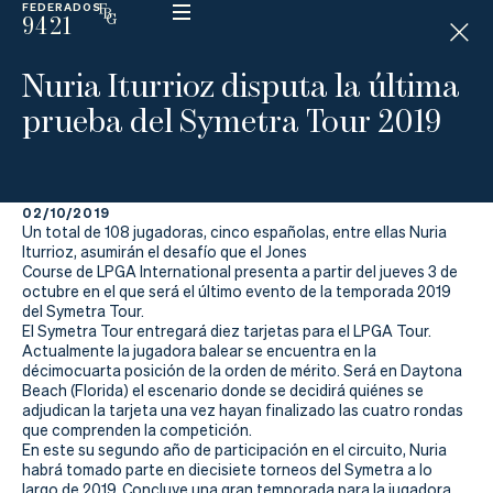
FEDERADOS
9421
ESP
H
Á
Nuria Iturrioz disputa la última
N
D
prueba del Symetra Tour 2019
I
C
A
P
02/10/2019
Un total de 108 jugadoras, cinco españolas, entre ellas Nuria
La
Iturrioz, asumirán el desafío que el Jones
Course de LPGA International presenta a partir del jueves 3 de
octubre en el que será el último evento de la temporada 2019
Federación
del Symetra Tour.
El Symetra Tour entregará diez tarjetas para el LPGA Tour.
Federarse
Actualmente la jugadora balear se encuentra en la
décimocuarta posición de la orden de mérito. Será en Daytona
Beach (Florida) el escenario donde se decidirá quiénes se
Jugar
adjudican la tarjeta una vez hayan finalizado las cuatro rondas
que comprenden la competición.
Aprender
En este su segundo año de participación en el circuito, Nuria
habrá tomado parte en diecisiete torneos del Symetra a lo
largo de 2019. Concluye una gran temporada para la jugadora