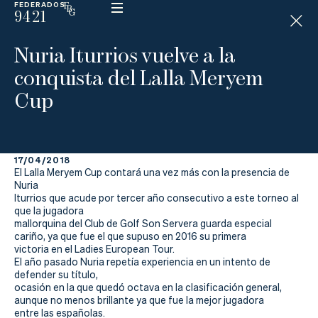
FEDERADOS
9421
ESP
H
Á
Nuria Iturrios vuelve a la
N
D
conquista del Lalla Meryem
I
C
Cup
A
P
17/04/2018
La
El Lalla Meryem Cup contará una vez más con la presencia de
Nuria
Federación
Iturrios que acude por tercer año consecutivo a este torneo al
que la jugadora
mallorquina del Club de Golf Son Servera guarda especial
Federarse
cariño, ya que fue el que supuso en 2016 su primera
victoria en el Ladies European Tour.
Jugar
El año pasado Nuria repetía experiencia en un intento de
defender su título,
Aprender
ocasión en la que quedó octava en la clasificación general,
aunque no menos brillante ya que fue la mejor jugadora
entre las españolas.