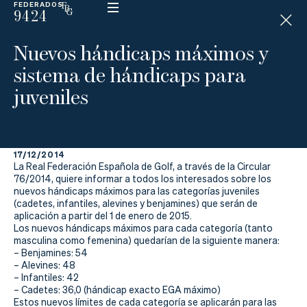
FEDERADOS
9424
ESP
H
Á
Nuevos hándicaps máximos y
N
D
sistema de hándicaps para
I
C
juveniles
A
P
17/12/2014
La
La Real Federación Española de Golf, a través de la Circular
76/2014, quiere informar a todos los interesados sobre los
Federación
nuevos hándicaps máximos para las categorías juveniles
(cadetes, infantiles, alevines y benjamines) que serán de
aplicación a partir del 1 de enero de 2015.
Federarse
Los nuevos hándicaps máximos para cada categoría (tanto
masculina como femenina) quedarían de la siguiente manera:
Jugar
– Benjamines: 54
– Alevines: 48
Aprender
– Infantiles: 42
– Cadetes: 36,0 (hándicap exacto EGA máximo)
Estos nuevos límites de cada categoría se aplicarán para las