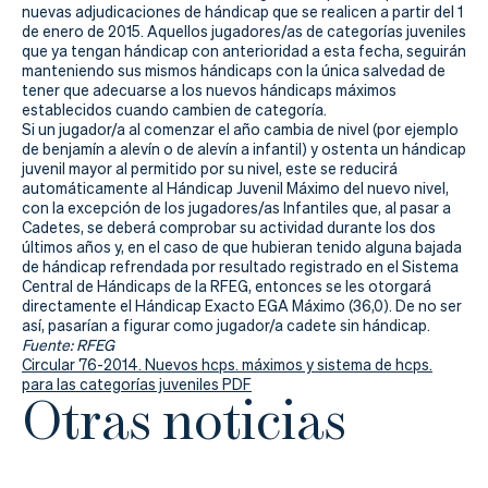
Actualidad
nuevas adjudicaciones de hándicap que se realicen a partir del 1
de enero de 2015. Aquellos jugadores/as de categorías juveniles
Tienda
que ya tengan hándicap con anterioridad a esta fecha, seguirán
manteniendo sus mismos hándicaps con la única salvedad de
tener que adecuarse a los nuevos hándicaps máximos
establecidos cuando cambien de categoría.
Si un jugador/a al comenzar el año cambia de nivel (por ejemplo
de benjamín a alevín o de alevín a infantil) y ostenta un hándicap
juvenil mayor al permitido por su nivel, este se reducirá
automáticamente al Hándicap Juvenil Máximo del nuevo nivel,
con la excepción de los jugadores/as Infantiles que, al pasar a
Cadetes, se deberá comprobar su actividad durante los dos
últimos años y, en el caso de que hubieran tenido alguna bajada
de hándicap refrendada por resultado registrado en el Sistema
Central de Hándicaps de la RFEG, entonces se les otorgará
directamente el Hándicap Exacto EGA Máximo (36,0). De no ser
así, pasarían a figurar como jugador/a cadete sin hándicap.
Fuente: RFEG
Circular 76-2014. Nuevos hcps. máximos y sistema de hcps.
para las categorías juveniles PDF
Otras noticias