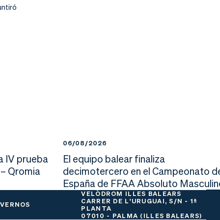
ntiró
06/08/2026
a IV prueba
El equipo balear finaliza
 – Qromia
decimotercero en el Campeonato d
España de FFAA Absoluto Masculin
VELÒDROM ILLES BALEARS
CARRER DE L'URUGUAI, S/N - 1ª
 VERNOS
PLANTA
07010 - PALMA (ILLES BALEARS)