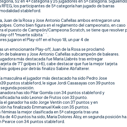
tegoría, 52 en 4ª categoría y 25 jugadores en 5ª categoría. Siguiend
a RFEG, los participantes de 5ª categoría han jugado de barras
a modalidad stableford.
ía, Juan de la Rosa y Jose Antonio Cañellas ambos entregaron una
 golpes. Como bien figura en el reglamento del campeonato, en caso
a el puesto de Campeón/Campeona Scratch, se tiene que resolver 
play-off “muerte súbita´´.
s jugaron el Play-off en el hoyo 18, un par 4 de
ras un emocionante Play-off, Juan de la Rosa se proclamó
 de baleares y Jose Antonio Cañellas subcampeón de baleares.
 jugadora más destacada fue Maria Llabrés tras entregar
arjeta de 77 golpes (+6), cabe destacar que fue la mejor tarjeta
 Seis golpes por detrás finalizo Sabine Abfalterer.
ía masculina el jugador más destacado ha sido Pedro Jose
39 puntos stableford, le sigue Jordi Casasayas con 39 puntos
n segunda posición.
ganadora has ido Pilar Gomila con 34 puntos stableford y
sificada ha sido Leonor de Frutos con 33 punto.
a el ganador ha sido Jorge Ventín con 37 puntos y en
ión ha finalizado Emmanuel Kwik con 35 puntos.
 féminas la mejor clasificada en 5ª categoría tras una
lta de 40 puntos ha sido, Maria Dolores Aloy, en segunda posición ha
nn Pearce con 34 puntos stableford.