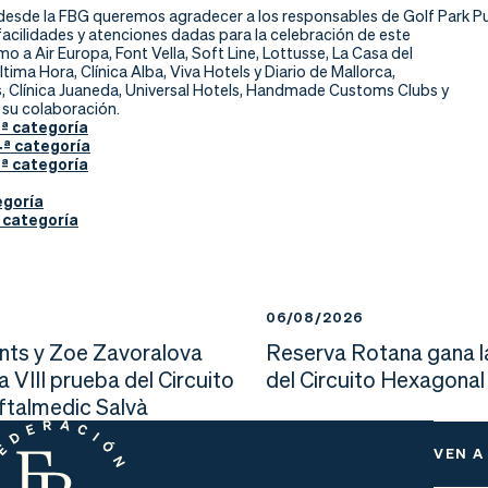
desde la FBG queremos agradecer a los responsables de Golf Park Pu
facilidades y atenciones dadas para la celebración de este
mo a Air Europa, Font Vella, Soft Line, Lottusse, La Casa del
ltima Hora, Clínica Alba, Viva Hotels y Diario de Mallorca,
, Clínica Juaneda, Universal Hotels, Handmade Customs Clubs y
 su colaboración.
ª categoría
ª categoría
ª categoría
egoría
ª categoría
6
06/08/2026
nts y Zoe Zavoralova
Reserva Rotana gana l
la VIII prueba del Circuito
del Circuito Hexagonal
Oftalmedic Salvà
VEN A