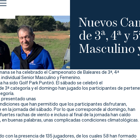
Nuevos Cam
de 3ª, 4ª y 
Masculino 
emana se ha celebrado el Campeonato de Baleares de 3ª, 4ª
 individual Senior Masculino y Femenino.
a ha sido Golf Park Puntiró. El sábado se celebró el
 3ª categoría y el domingo han jugado los participantes de perten
tegoría.
ha presentado unas
ndiciones que han permitido que los participantes disfrutaran,
 en la jornada del sábado. Por lo que corresponde al domingo, han
ertes rachas de viento e incluso al final de la jornada han caído
, en buenas palabras, unas complicadas condiciones climatológicas.
 con la presencia de 135 jugadores, de los cuales 58 han formado