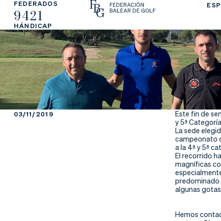
FEDERADOS
ESP
9421
La
Fe
Ju
HÁNDICAP
Fe
de
ga
de
ra
r
ra
rs
ci
e
Este fin de s
03/11/2019
y 5ª Categoría
ón
La sede elegid
campeonato de
a la 4ª y 5ª ca
El recorrido 
magníficas co
especialmente
Ap
Ac
Ti
predominado fu
algunas gotas
re
tu
en
Hemos contado