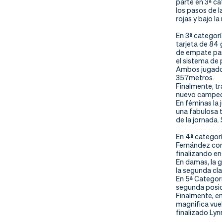
parte en 3ª ca
nd
ali
da
los pasos de l
rojas y bajo l
er
da
En 3ª categor
tarjeta de 84
d
de empate par
el sistema de 
Ambos jugadore
357metros.
Finalmente, t
nuevo campeón
En féminas la
una fabulosa t
de la jornada.
En 4ª categor
Fernández con
finalizando e
En damas, la 
la segunda cla
En 5ª Categorí
segunda posic
Finalmente, en
magnifica vue
finalizado Ly