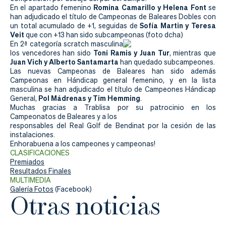
Actualidad
Romina Camarillo y Helena Font
En el apartado femenino
se
han adjudicado el título de Campeonas de Baleares Dobles con
Tienda
Sofía Martin y Teresa
un total acumulado de +1, seguidas de
Veit
que con +13 han sido subcampeonas (foto dcha)
En 2ª categoría scratch masculina
Toni Ramis y Juan Tur
los vencedores han sido
, mientras que
Juan Vich y Alberto Santamarta
han quedado subcampeones.
Las nuevas Campeonas de Baleares han sido además
Campeonas en Hándicap general femenino, y en la lista
masculina se han adjudicado el título de Campeones Hándicap
Pol Mádrenas y Tim Hemming
General,
.
Muchas gracias a Trablisa por su patrocinio en los
Campeonatos de Baleares y a los
responsables del Real Golf de Bendinat por la cesión de las
instalaciones.
Enhorabuena a los campeones y campeonas!
CLASIFICACIONES
Premiados
Resultados Finales
MULTIMEDIA
Galería Fotos
(Facebook)
Otras noticias