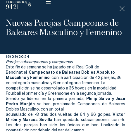
FEDERADOS
9421
ESP
H
Á
Nuevas Parejas Campeonas de
N
D
Baleares Masculino y Femenino
I
C
A
P
16/09/2024
Parejas subcampeonas y campeonas
La
Este fin de semana se ha jugado en el Real Golf de
Campeonato de Baleares Dobles Absoluto
Bendinat el
Masculino y Femenino
con la participación de 42 parejas, 36
Federación
en categoría masculina y 6 en categoría femenina. La
competición se ha desarrollado a 36 hoyos en la modalidad
Federarse
Fourball el primer día y Greensome en la segunda jornada.
Philip Salvá y Juan
Siendo ya líderes en la primera jornada,
Pedro Manjón
se han proclamado Campeones de Baleares
Jugar
Dobles Masculino, con un total
Victor
acumulado de -8 tras dos vueltas de 64 y 66 golpes.
Aprender
Mirón y Marcos Sevilla
han quedado subcampeones con -5.
Las dos parejas han sido las únicas que han finalizado la
competición por debajo del par del campo.