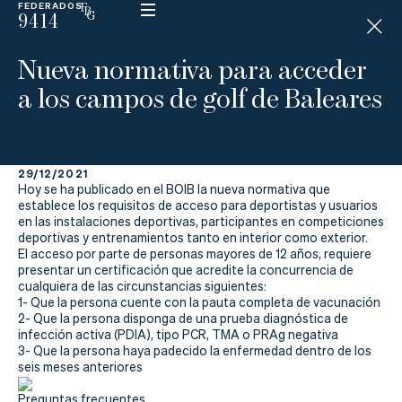
FEDERADOS
9414
ESP
H
Á
Nueva normativa para acceder
N
D
a los campos de golf de Baleares
I
C
A
P
29/12/2021
Hoy se ha publicado en el BOIB la nueva normativa que
La
establece los requisitos de acceso para deportistas y usuarios
en las instalaciones deportivas, participantes en competiciones
deportivas y entrenamientos tanto en interior como exterior.
Federación
El acceso por parte de personas mayores de 12 años, requiere
presentar un certificación que acredite la concurrencia de
Federarse
cualquiera de las circunstancias siguientes:
1- Que la persona cuente con la pauta completa de vacunación
2- Que la persona disponga de una prueba diagnóstica de
Jugar
infección activa (PDIA), tipo PCR, TMA o PRAg negativa
3- Que la persona haya padecido la enfermedad dentro de los
Aprender
seis meses anteriores
Preguntas frecuentes