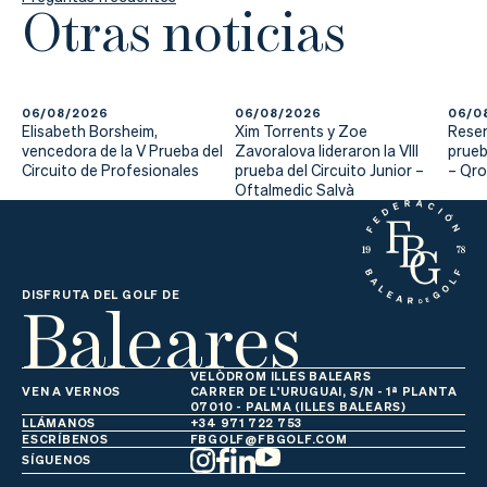
Actualidad
Otras noticias
Tienda
06/08/2026
06/08/2026
06/0
Elisabeth Borsheim,
Xim Torrents y Zoe
Reser
vencedora de la V Prueba del
Zavoralova lideraron la VIII
prueb
Circuito de Profesionales
prueba del Circuito Junior –
– Qr
Oftalmedic Salvà
Baleares
DISFRUTA DEL GOLF DE
VELÒDROM ILLES BALEARS
VEN A VERNOS
CARRER DE L'URUGUAI, S/N - 1ª PLANTA
07010 - PALMA (ILLES BALEARS)
LLÁMANOS
+34 971 722 753
ESCRÍBENOS
FBGOLF@FBGOLF.COM
SÍGUENOS