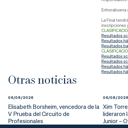
nd
ali
da
Enhorabuena a
er
da
La Final tendr
inscripciones 
d
CLASIFICACI
Resultados sc
Resultados h
Resultados ba
CLASIFICACI
Resultados sc
Resultados sc
Resultados há
Resultados há
Otras noticias
06/08/2026
06/08/202
Elisabeth Borsheim, vencedora de la
Xim Torre
V Prueba del Circuito de
lideraron 
Profesionales
Junior – 