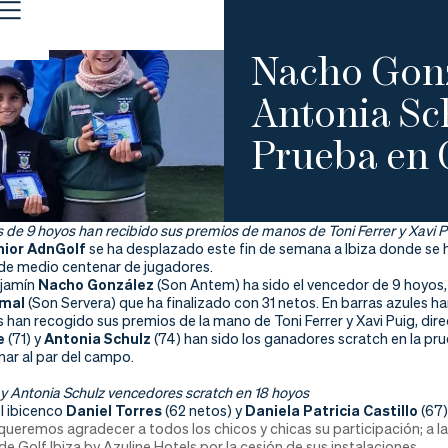
Nacho Gonz
Antonia Sch
Prueba en G
de 9 hoyos han recibido sus premios de manos de Toni Ferrer y Xavi P
nior AdnGolf
se ha desplazado este fin de semana a Ibiza donde se 
 de medio centenar de jugadores.
njamín
Nacho González
(Son Antem) ha sido el vencedor de 9 hoyos,
hmal
(Son Servera) que ha finalizado con 31 netos. En barras azules 
han recogido sus premios de la mano de Toni Ferrer y Xavi Puig, dir
e
(71) y
Antonia Schulz
(74) han sido los ganadores scratch en la pru
nar al par del campo.
y Antonia Schulz vencedores scratch en 18 hoyos
el ibicenco
Daniel Torres
(62 netos) y
Daniela Patricia Castillo
(67)
ueremos agradecer a todos los chicos y chicas su participación; a la
e Golf Ibiza by Azuline Hotels por la cesión de sus instalaciones.