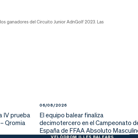
 los ganadores del Circuito Junior AdnGolf 2023. Las
06/08/2026
a IV prueba
El equipo balear finaliza
 – Qromia
decimotercero en el Campeonato d
España de FFAA Absoluto Masculin
VELÒDROM ILLES BALEARS