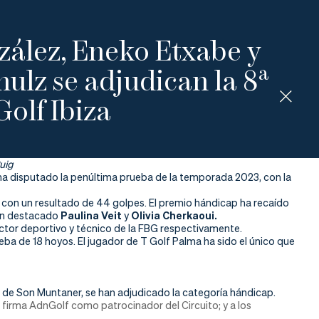
ález, Eneko Etxabe y
ulz se adjudican la 8ª
olf Ibiza
uig
ha disputado la penúltima prueba de la temporada 2023, con la
 con un resultado de 44 golpes. El premio hándicap ha recaído
han destacado
Paulina Veit
y
Olivia Cherkaoui.
ector deportivo y técnico de la FBG respectivamente.
eba de 18 hoyos. El jugador de T Golf Palma ha sido el único que
 de Son Muntaner, se han adjudicado la categoría hándicap.
 firma AdnGolf como patrocinador del Circuito; y a los