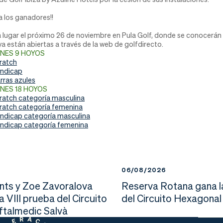
 los ganadores!!
á lugar el próximo 26 de noviembre en Pula Golf, donde se conocerán
ya están abiertas a través de la web de golfdirecto.
ONES 9 HOYOS
ratch
ándicap
rras azules
ONES 18 HOYOS
ratch categoría masculina
ratch categoría femenina
ndicap categoría masculina
ndicap categoría femenina
6
06/08/2026
nts y Zoe Zavoralova
Reserva Rotana gana l
la VIII prueba del Circuito
del Circuito Hexagonal
Oftalmedic Salvà