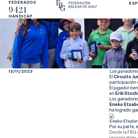
FEDERADOS
ESP
9421
La
Fe
Ju
HÁNDICAP
Fe
de
ga
de
ra
r
ra
rs
ci
e
Los ganadores 
13/11/2023
El
Circuito Ju
ón
participación
El jugador be
en
Erik Stoc
Los ganadores 
Eneko Etxab
Ap
Ac
Ti
ha logrado ga
Eneko Etxabe 
re
tu
en
Por su parte, 
Desde la FBG q
responsables d