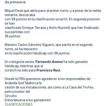
Actualidad
día primaveral.
Tienda
Miquel Deyà que abría paso al primer turno, y a pesar de la niebla
reinante, destacaba
con 38 puntos en la clasificación scratch. En segunda posición
se han
clasificado Enrique Terrasa y Astin Nustedt que han finalizado
sus partidas con
35 puntos.
Mariano Carlos Sánchez Siguero, que partía en el segundo
turno, se ha impuesto
en la clasificación hándicap con 38 puntos.
Fernando Asensi
En categoría senior,
ha sido ganador
hándicap, mientras que el
Francisco Ruiz.
scratch ha sido para
Desde la FBG queremos agradecer a los responsables de
Arabella Golf Mallorca la
cesión de sus instalaciones, así como a La Casa del Trofeo,
patrocinador del
Circuito.
Enhorabuena a los ganadores!
CLASIFICACIONES