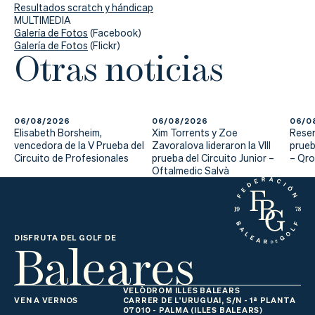
Resultados scratch y hándicap
MULTIMEDIA
Galería de Fotos
(Facebook)
Galería de Fotos
(Flickr)
Otras noticias
06/08/2026
06/08/2026
06/0
Elisabeth Borsheim,
Xim Torrents y Zoe
Reser
vencedora de la V Prueba del
Zavoralova lideraron la VIII
prueb
Circuito de Profesionales
prueba del Circuito Junior –
– Qr
Oftalmedic Salvà
Baleares
DISFRUTA DEL GOLF DE
VELÒDROM ILLES BALEARS
VEN A VERNOS
CARRER DE L'URUGUAI, S/N - 1ª PLANTA
07010 - PALMA (ILLES BALEARS)