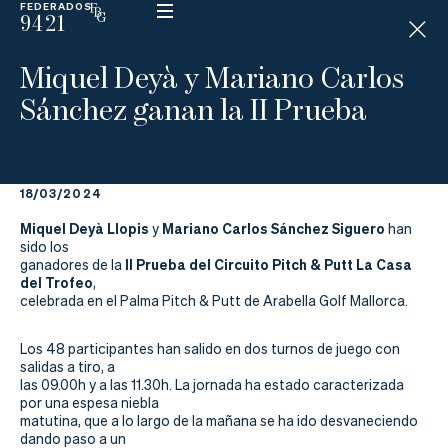
FEDERADOS
9421
ESP
H
Á
Miquel Deyà y Mariano Carlos
N
D
Sánchez ganan la II Prueba
I
C
A
P
18/03/2024
Miquel Deyà Llopis
La
Mariano Carlos Sánchez Siguero
y
han
sido los
II Prueba del Circuito Pitch & Putt La Casa
ganadores de la
Federación
del Trofeo
,
celebrada en el Palma Pitch & Putt de Arabella Golf Mallorca.
Federarse
Los 48 participantes han salido en dos turnos de juego con
Jugar
salidas a tiro, a
las 09.00h y a las 11.30h. La jornada ha estado caracterizada
por una espesa niebla
Aprender
matutina, que a lo largo de la mañana se ha ido desvaneciendo
dando paso a un