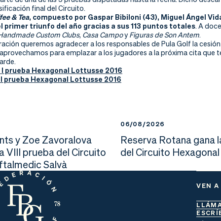
sificación final del Circuito.
fee & Tea
, compuesto por Gaspar Bibiloni (43), Miguel Ángel Vidal
 primer triunfo del año gracias a sus 113 puntos totales
. A doc
Handmade Custom Clubs
,
Casa Campo
y
Figuras de Son Antem
.
ración queremos agradecer a los responsables de Pula Golf la cesión 
 aprovechamos para emplazar a los jugadores a la próxima cita que 
arde.
n I prueba Hexagonal Lottusse 2016
 I prueba Hexagonal Lottusse 2016
6
06/08/2026
nts y Zoe Zavoralova
Reserva Rotana gana l
la VIII prueba del Circuito
del Circuito Hexagonal
Oftalmedic Salvà
VEN A
LLÁM
ESCRÍ