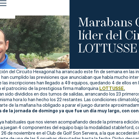
Marabans C
líder del C
LOTTUSSE 
ión del Circuito Hexagonal ha arrancado este fin de semana en las in
e han cumplido las previsiones que anunciaban que había mucho interé
 las inscripciones han llegado a 49 equipos, quedando 4 de ellos en
el patrocinio de la prestigiosa firma mallorquina
LOTTUSSE.
n sido divididos en dos turnos de salidas, arrancando los 23 primero
isma hora lo han hecho los 22 restantes. Las condiciones climatológ
parte de la mañana ha obligado a parar el juego durante aproximada
 de la jornada de domingo ya que fue un día muy largo, con con
 ya habituales que nos vienen acompañando desde la primera edición
 juegan 4 componentes del equipo bajo la modalidad stableford, conta
l 26 de noviembre en el Club de Golf Son Servera, a la que accederán
carte de una de las 5 pruebas disputadas hasta la fecha. Dicho descarte