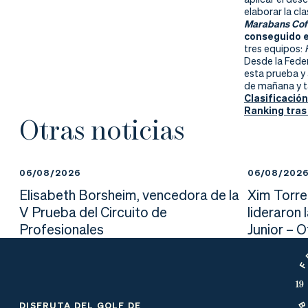
nd
ali
da
elaborar la cla
Marabans Cof
er
da
conseguido el
tres equipos:
Desde la Fede
d
esta prueba y
de mañana y t
Clasificació
Ranking tras
Otras noticias
06/08/2026
06/08/202
Elisabeth Borsheim, vencedora de la
Xim Torre
V Prueba del Circuito de
lideraron 
Profesionales
Junior – 
DISFRUTA DEL GOLF DE