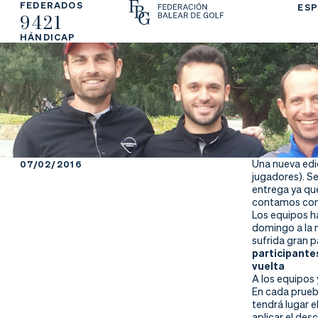
FEDERADOS
ESP
9421
La
Fe
Ju
HÁNDICAP
Fe
de
ga
de
ra
r
ra
rs
ci
e
Una nueva edic
07/02/2016
jugadores). S
ón
entrega ya que
contamos con 
Los equipos ha
domingo a la m
sufrida gran 
Ap
Ac
Ti
participantes
vuelta
A los equipos
re
tu
en
En cada prueba
tendrá lugar e
aplicar el des