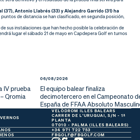
 (37), Antonio Llabrés (33) y Alejandro Garrido (31) ha
e puntos de distancia se han clasificado, en segunda posición,
de sus instalaciones que han hecho posible la celebración de
tendrá lugar el sábado 21 de mayo en Capdepera Golf en turnos
06/08/2026
a IV prueba
El equipo balear finaliza
 – Qromia
decimotercero en el Campeonato d
España de FFAA Absoluto Masculin
VELÒDROM ILLES BALEARS
CARRER DE L'URUGUAI, S/N - 1ª
 VERNOS
PLANTA
07010 - PALMA (ILLES BALEARS)
ANOS
+34 971 722 753
BENOS
FBGOLF@FBGOLF.COM