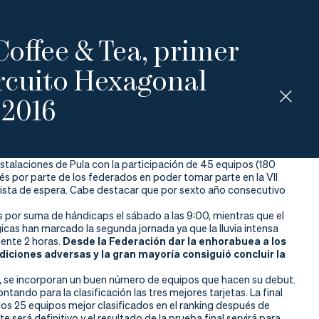
offee & Tea, primer
ircuito Hexagonal
2016
stalaciones de Pula con la participación de 45 equipos (180
s por parte de los federados en poder tomar parte en la VII
 lista de espera. Cabe destacar que por sexto año consecutivo
s por suma de hándicaps el sábado a las 9:00, mientras que el
icas han marcado la segunda jornada ya que la lluvia intensa
mente 2 horas.
Desde la Federación dar la enhorabuea a los
diciones adversas y la gran mayoría consiguió concluir la
, se incorporan un buen número de equipos que hacen su debut.
ndo para la clasificación las tres mejores tarjetas. La final
 los 25 equipos mejor clasificados en el ranking después de
 será definitivo y el resultado de la prueba final servirá para