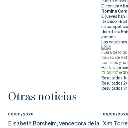
cuatro masculi
nd
ali
da
El conjunto b
Romina Camar
er
da
El jueves han 
(técnico FBG)
La competición
d
derrotar a Paí
jornada.
Los catalanes
Fuera de lo qu
museo de Rafa 
con ellos y ha
Hasta la próxi
CLASIFICACI
Resultados 1ª
Resultados 2ª
Resultados 3ª
Otras noticias
06/08/2026
06/08/202
Elisabeth Borsheim, vencedora de la
Xim Torre