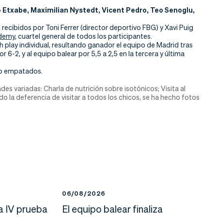
 Etxabe, Maximilian Nystedt, Vicent Pedro, Teo Senoglu,
 recibidos por Toni Ferrer (director deportivo FBG) y Xavi Puig
ademy
, cuartel general de todos los participantes.
 play individual, resultando ganador el equipo de Madrid tras
 6-2, y al equipo balear por 5,5 a 2,5 en la tercera y última
ado empatados.
es variadas: Charla de nutrición sobre isotónicos; Visita al
o la deferencia de visitar a todos los chicos, se ha hecho fotos
06/08/2026
a IV prueba
El equipo balear finaliza