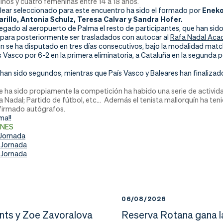
nos y cuatro femeninas entre 14 a 18 años.
alear seleccionado para este encuentro ha sido el formado por
Eneko
illo, Antonia Schulz, Teresa Calvar y Sandra Hofer.
llegado al aeropuerto de Palma el resto de participantes, que han sido
 para posteriormente ser trasladados con autocar al
Rafa Nadal Ac
 se ha disputado en tres días consecutivos, bajo la modalidad match
s Vasco por 6-2 en la primera eliminatoria, a Cataluña en la segunda por
 han sido segundos, mientras que País Vasco y Baleares han finaliz
e ha sido propiamente la competición ha habido una serie de actividad
Nadal; Partido de fútbol, etc… Además el tenista mallorquín ha tenid
 firmado autógrafos.
ma!!
ONES
 Jornada
 Jornada
 Jornada
6
06/08/2026
nts y Zoe Zavoralova
Reserva Rotana gana l