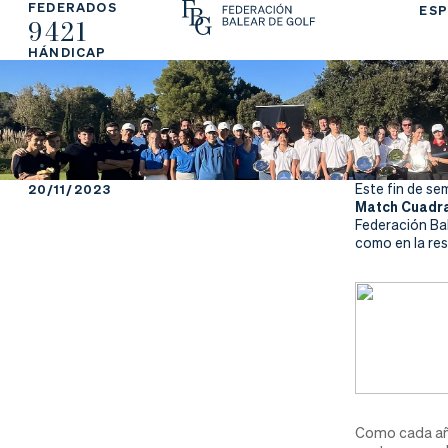
FEDERADOS
ESP
9421
La
Fe
Ju
HÁNDICAP
Fe
de
ga
de
ra
r
ra
rs
20/11/2023
Este fin de se
Match Cuadra
ci
e
Federación Bal
como en la re
ón
Ap
Ac
Ti
re
tu
en
Como cada año