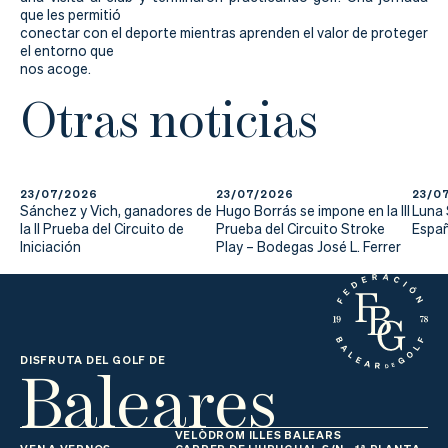
Actualidad
que les permitió
conectar con el deporte mientras aprenden el valor de proteger
Tienda
el entorno que
nos acoge.
Otras noticias
23/07/2026
23/07/2026
23/0
Sánchez y Vich, ganadores de
Hugo Borrás se impone en la III
Luna
la II Prueba del Circuito de
Prueba del Circuito Stroke
Españ
Iniciación
Play – Bodegas José L. Ferrer
Baleares
DISFRUTA DEL GOLF DE
VELÒDROM ILLES BALEARS