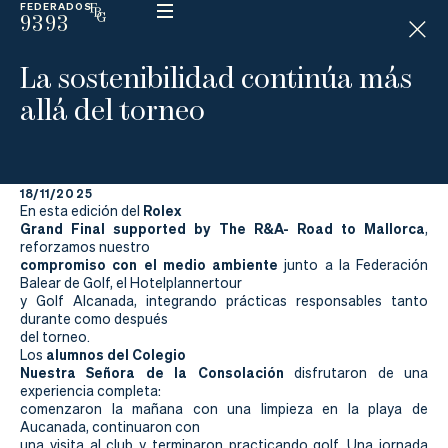
FEDERADOS
9393
ESP
H
Á
La sostenibilidad continúa más
N
D
allá del torneo
I
C
A
P
18/11/2025
Rolex
En esta edición del
Grand Final supported by The R&A- Road to Mallorca
La
,
reforzamos nuestro
compromiso con el medio ambiente
junto a la Federación
Federación
Balear de Golf, el Hotelplannertour
y Golf Alcanada, integrando prácticas responsables tanto
Federarse
durante como después
del torneo.
alumnos del Colegio
Los
Jugar
Nuestra Señora de la Consolación
disfrutaron de una
experiencia completa:
Aprender
comenzaron la mañana con una limpieza en la playa de
Aucanada, continuaron con
una visita al club y terminaron practicando golf. Una jornada