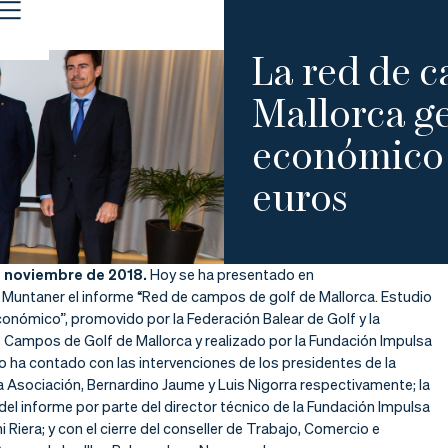
La red de c
Mallorca g
económico 
euros
e noviembre de 2018.
Hoy se ha presentado en
n Muntaner el informe “Red de campos de golf de Mallorca. Estudio
onómico”, promovido por la Federación Balear de Golf y la
 Campos de Golf de Mallorca y realizado por la Fundación Impulsa
to ha contado con las intervenciones de los presidentes de la
a Asociación, Bernardino Jaume y Luis Nigorra respectivamente; la
el informe por parte del director técnico de la Fundación Impulsa
i Riera; y con el cierre del conseller de Trabajo, Comercio e