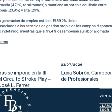
edia (47,1%, total rounds) y mantiene un notable equilibrio entre
aja (23,9%) y alta (29%).
la generación de empleo estable. El 89,2% de
los
asociados a los servicios de gestión propia de los campos disponen
o indefinido, mientras que el 97,4% desempeñan su labor a jornada
forme
23/07/2026
ás se impone en la III
Luna Sobrón, Campeon
l Circuito Stroke Play –
de Profesionales
osé L. Ferrer
VEN A
LLÁM
ESCRÍ