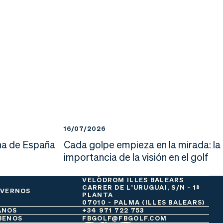
16/07/2026
a de España
Cada golpe empieza en la mirada: la
importancia de la visión en el golf
VELÒDROM ILLES BALEARS
CARRER DE L'URUGUAI, S/N - 1ª
 VERNOS
PLANTA
07010 - PALMA (ILLES BALEARS)
ANOS
+34 971 722 753
BENOS
FBGOLF@FBGOLF.COM