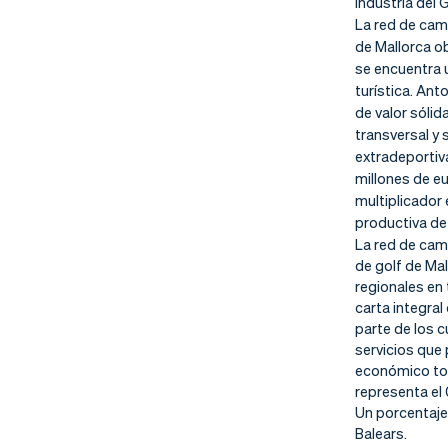
Industria del 
nd
ali
da
La red de cam
de Mallorca o
er
da
se encuentra u
turística.
Anto
d
de valor sólid
transversal y
extradeportiva
millones de e
multiplicador
productiva de 
La red de ca
de golf de Mal
regionales en
carta integral
parte de los c
servicios que 
económico tota
representa el 
Un porcentaje 
Balears.