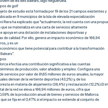
Govern de les Illes Balears, Iago Negueruela.
pos de golf
bjeto de estudio está formada por 19 de los 21 campos existentes y
bicada en 9 municipios de la Isla de elevada especialización
ni Riera ha explicado que “actualmente, la red cuenta con una propu
a que se materializa en una carta de servicios altamente
 se apoya en una dotación de instalaciones deportivas y
s de calidad. Por ello,
genera un impacto económico de 166,94
uros
,
y es un
 económico que tiene potencial para contribuir a la transformación
Balears”.
mpos
lorca efectúa una contribución significativa a las cuentas
 términos de producción, valor añadido y empleo. Configura una
 de servicios por valor de 81,65 millones de euros anuales, la mayor
uales derivan de la vertiente deportiva (43,2%) y, de los
presta en materia de alojamiento (38,4%) y restauración (12,2%).
El 
l de la red se eleva a 166,94 millones de euros, cifra que
0,59% de la producción anual de bienes y servicios de Mallorca.
que se fija en el 0,47% si el impacto se extiende al conjunto de