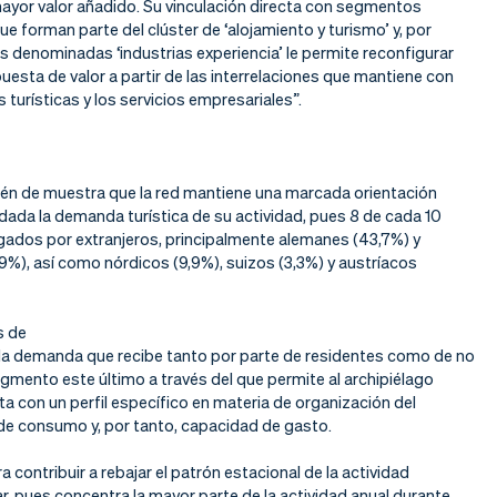
mayor valor añadido. Su vinculación directa con segmentos
e forman parte del clúster de ‘alojamiento y turismo’ y, por
as denominadas ‘industrias experiencia’ le permite reconfigurar
uesta de valor a partir de las interrelaciones que mantiene con
s turísticas y los servicios empresariales”.
én de muestra que la red mantiene una marcada orientación
 dada la demanda turística de su actividad, pues 8 de cada 10
gados por extranjeros, principalmente alemanes (43,7%) y
,9%), así como nórdicos (9,9%), suizos (3,3%) y austríacos
s de
 la demanda que recibe tanto por parte de residentes como de no
gmento este último a través del que permite al archipiélago
sta con un perfil específico en materia de organización del
s de consumo y, por tanto, capacidad de gasto.
 contribuir a rebajar el patrón estacional de la actividad
lar, pues concentra la mayor parte de la actividad anual durante