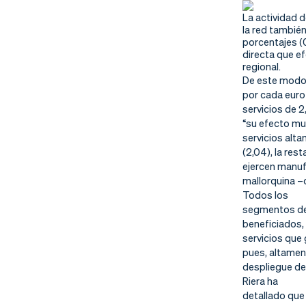
La actividad 
la red también
porcentajes (
directa que ef
regional.
De este modo
por cada euro
servicios de 2
“su efecto mul
servicios alta
(2,04), la res
ejercen manufa
mallorquina –c
Todos los
segmentos de 
beneficiados,
servicios que
pues, altamen
despliegue de 
Riera ha
detallado que 