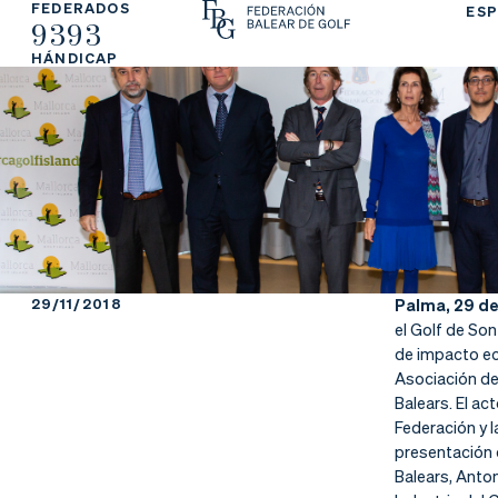
FEDERADOS
ESP
9393
La
Fe
Ju
HÁNDICAP
Fe
de
ga
de
ra
r
ra
rs
ci
e
ón
29/11/2018
Palma, 29 d
el Golf de So
de impacto ec
Asociación de
Ap
Ac
Ti
Balears. El ac
Federación y l
re
tu
en
presentación d
Balears, Anton