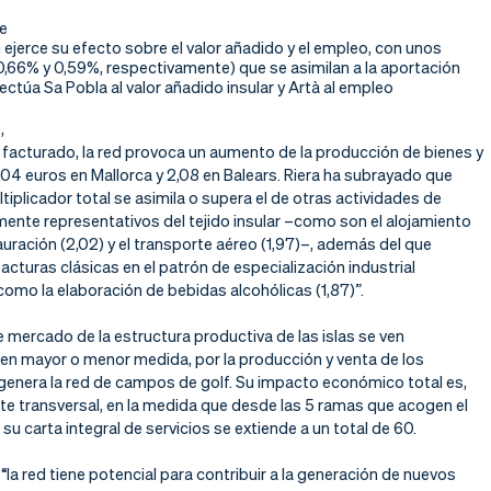
de
 ejerce su efecto sobre el valor añadido y el empleo, con unos
0,66% y 0,59%, respectivamente) que se asimilan a la aportación
ectúa Sa Pobla al valor añadido insular y Artà al empleo
,
 facturado, la red provoca un aumento de la producción de bienes y
,04 euros en Mallorca y 2,08 en Balears. Riera ha subrayado que
tiplicador total se asimila o supera el de otras actividades de
mente representativos del tejido insular –como son el alojamiento
tauración (2,02) y el transporte aéreo (1,97)–, además del que
cturas clásicas en el patrón de especialización industrial
omo la elaboración de bebidas alcohólicas (1,87)”.
mercado de la estructura productiva de las islas se ven
 en mayor o menor medida, por la producción y venta de los
 genera la red de campos de golf. Su impacto económico total es,
te transversal, en la medida que desde las 5 ramas que acogen el
su carta integral de servicios se extiende a un total de 60.
“la red tiene potencial para contribuir a la generación de nuevos