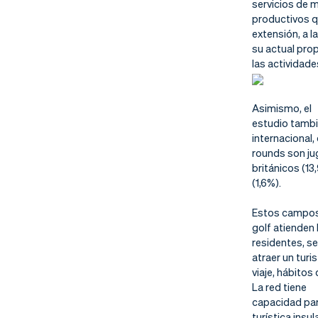
servicios de 
productivos qu
extensión, a l
su actual prop
las actividade
Asimismo, el
estudio tambi
internacional,
rounds son ju
británicos (13
(1,6%).
Estos campo
golf atienden
residentes, se
atraer un turi
viaje, hábito
La red tiene
capacidad para
turística insu