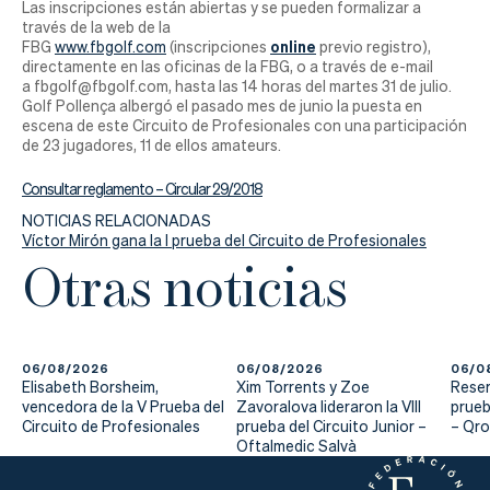
Actualidad
Las inscripciones están abiertas y se pueden formalizar a
través de la web de la
online
FBG
www.fbgolf.com
(inscripciones
previo registro),
Tienda
directamente en las oficinas de la FBG, o a través de e-mail
a fbgolf@fbgolf.com, hasta las 14 horas del martes 31 de julio.
Golf Pollença albergó el pasado mes de junio la puesta en
escena de este Circuito de Profesionales con una participación
de 23 jugadores, 11 de ellos amateurs.
Consultar reglamento –
Circular 29/2018
NOTICIAS RELACIONADAS
Víctor Mirón gana la I prueba del Circuito de Profesionales
Otras noticias
06/08/2026
06/08/2026
06/0
Elisabeth Borsheim,
Xim Torrents y Zoe
Reser
vencedora de la V Prueba del
Zavoralova lideraron la VIII
prueb
Circuito de Profesionales
prueba del Circuito Junior –
– Qr
Oftalmedic Salvà