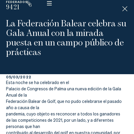
FEDERADOS
9421
ESP
H
Á
La Federación Balear celebra su
N
D
Gala Anual con la mirada
I
C
puesta en un campo público de
A
P
prácticas
La
05/03/2022
Federación
Esta noche se ha celebrado en el
Palacio de Congresos de Palma una nueva edición de la Gala
Federarse
Anual de la
Federación Balear de Golf, que no pudo celebrarse el pasado
Jugar
año a causa de la
pandemia, cuyo objeto es reconocer a todos los
ganadores
de las competiciones de 2021, por un lado, y a diferentes
Aprender
personas que han
contribuido al desarrollo del golf en nuestra comunidad, por