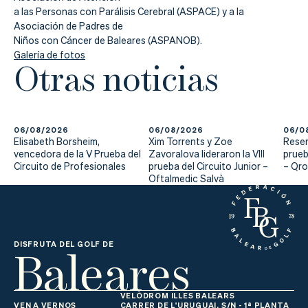
a las Personas con Parálisis Cerebral (ASPACE) y a la
Asociación de Padres de
Niños con Cáncer de Baleares (ASPANOB).
Galería de fotos
Otras noticias
06/08/2026
06/08/2026
06/0
Elisabeth Borsheim,
Xim Torrents y Zoe
Reser
vencedora de la V Prueba del
Zavoralova lideraron la VIII
prueb
Circuito de Profesionales
prueba del Circuito Junior –
– Qr
Oftalmedic Salvà
Baleares
DISFRUTA DEL GOLF DE
VELÒDROM ILLES BALEARS
VEN A VERNOS
CARRER DE L'URUGUAI, S/N - 1ª PLANTA