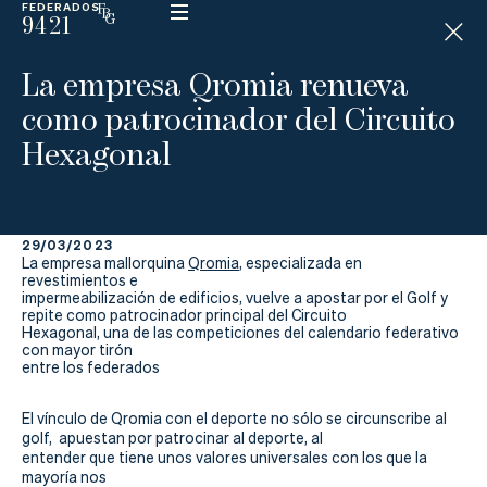
FEDERADOS
9421
ESP
H
Á
La empresa Qromia renueva
N
D
como patrocinador del Circuito
I
C
Hexagonal
A
P
29/03/2023
La
La empresa mallorquina
Qromia
, especializada en
revestimientos e
Federación
impermeabilización de edificios, vuelve a apostar por el Golf y
repite como patrocinador principal del Circuito
Hexagonal, una de las competiciones del calendario federativo
Federarse
con mayor tirón
entre los federados
Jugar
El vínculo de Qromia con el deporte no sólo se circunscribe al
golf, apuestan por patrocinar al deporte, al
Aprender
entender que tiene unos valores universales con los que la
mayoría nos