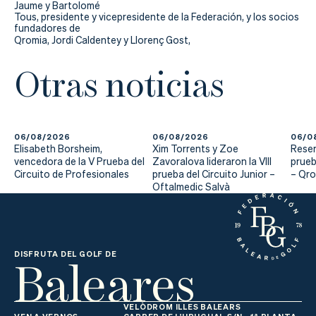
Jaume y Bartolomé
Tous, presidente y vicepresidente de la Federación, y los socios
fundadores de
Qromia, Jordi Caldentey y Llorenç Gost,
Otras noticias
06/08/2026
06/08/2026
06/0
Elisabeth Borsheim,
Xim Torrents y Zoe
Reser
vencedora de la V Prueba del
Zavoralova lideraron la VIII
prueb
Circuito de Profesionales
prueba del Circuito Junior –
– Qr
Oftalmedic Salvà
Baleares
DISFRUTA DEL GOLF DE
VELÒDROM ILLES BALEARS