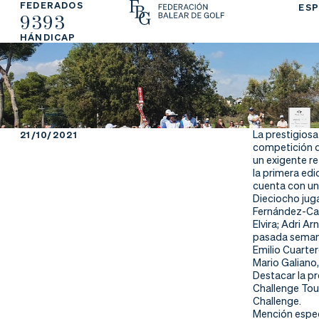
FEDERADOS
ESP
9393
La
Fe
Ju
HÁNDICAP
Fe
de
ga
de
ra
r
ra
rs
La prestigiosa
21/10/2021
competición d
ci
e
un exigente re
la primera edi
cuenta con un
ón
Dieciocho ju
Fernández-Cas
Elvira; Adri A
pasada semana;
Emilio Cuarter
Ap
Ac
Ti
Mario Galiano,
Destacar la pr
re
tu
en
Challenge Tou
Challenge.
Mención especi