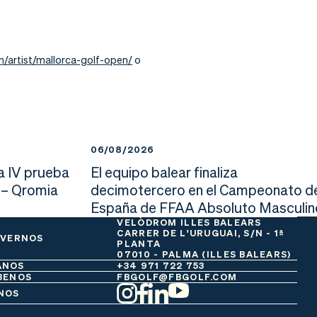
/artist/mallorca-golf-open/
o
06/08/2026
a IV prueba
El equipo balear finaliza
 – Qromia
decimotercero en el Campeonato d
España de FFAA Absoluto Masculin
VELÒDROM ILLES BALEARS
CARRER DE L'URUGUAI, S/N - 1ª
 VERNOS
PLANTA
07010 - PALMA (ILLES BALEARS)
ANOS
+34 971 722 753
BENOS
FBGOLF@FBGOLF.COM
NOS