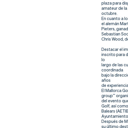
nd
ali
da
plaza para di
amateur de la 
octubre.
er
da
En cuanto a lo
el alemán Mar
d
Pieters, gana
Sebastian Sod
Chris Wood, de
Destacar el im
inscrito para 
lo
largo de las c
coordinada
bajo la direc
años
de experiencia
El Mallorca G
group’’ organ
del evento qu
Golf, así como 
Balears (AETIB
Ayuntamiento 
Después de Ma
su último des