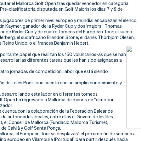
sputar el Mallorca Golf Open tras quedar vencedor en categoría
Pre-clasificatoria disputada en Golf Maioris los días 7 y 8 de
s jugadores de primer nivel europeo y mundial encabezan el elenco,
tin Kaymer, ganador de la Ryder Cup y dos ‘majors’; Thomas
dor de Ryder Cup y de cuatro torneos del European Tour; el sueco
erberg, el sudafricano Brandon Stone, el danés Thorbjorn Olesen;
 Reino Unido, o el francés Benjamin Hebert.
portante papel que realizan los 150 voluntarios-as que se han
desarrollar las diferentes tareas que les han sido asignadas a
uatro jornadas de competición, labor que está siendo
ción de Loles Pons, que cuenta con un amplio conocimiento y
 desarrollando esta labor en diferentes torneos.
olf Open ha regresado a Mallorca de manos de ‘’e|motion
izador
e cuenta con la colaboración de la Federación Balear de
de autoridades locales, entre ellas el Govern de les Illes
), el Consell de Mallorca (Fundaciò Mallorca Turisme),
de Calvià y Golf Santa Ponça.
llorca, el European Tour se desplazará el próximo fin de semana a
tino europeo en Vilamoura (Portugal) para partir después hacia