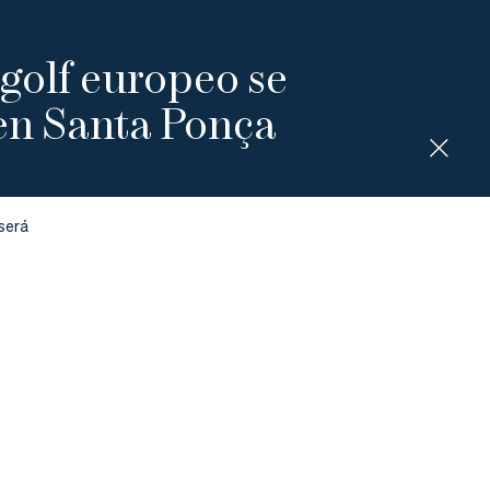
l golf europeo se
en Santa Ponça
será