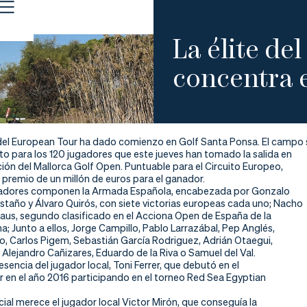
La élite de
concentra 
el European Tour ha dado comienzo en Golf Santa Ponsa. El campo 
to para los 120 jugadores que este jueves han tomado la salida en
ción del Mallorca Golf Open. Puntuable para el Circuito Europeo,
 premio de un millón de euros para el ganador.
gadores componen la Armada Española, encabezada por Gonzalo
taño y Álvaro Quirós, con siete victorias europeas cada uno; Nacho
rnaus, segundo clasificado en el Acciona Open de España de la
 Junto a ellos, Jorge Campillo, Pablo Larrazábal, Pep Anglés,
o, Carlos Pigem, Sebastián García Rodriguez, Adrián Otaegui,
 Alejandro Cañizares, Eduardo de la Riva o Samuel del Val.
esencia del jugador local, Toni Ferrer, que debutó en el
r en el año 2016 participando en el torneo Red Sea Egyptian
al merece el jugador local Victor Mirón, que conseguía la