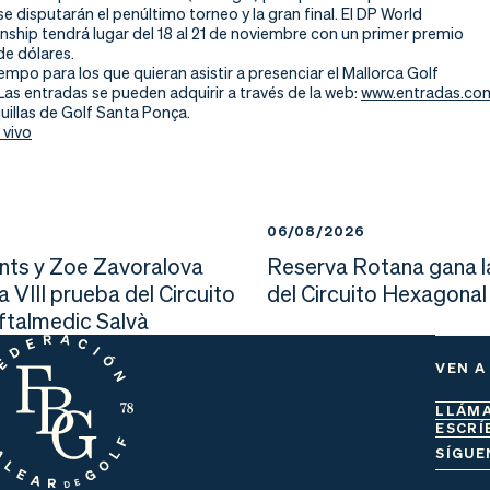
e disputarán el penúltimo torneo y la gran final. El DP World
ship tendrá lugar del 18 al 21 de noviembre con un primer premio
de dólares.
empo para los que quieran asistir a presenciar el Mallorca Golf
Las entradas se pueden adquirir a través de la web:
www.entradas.com
quillas de Golf Santa Ponça.
 vivo
6
06/08/2026
nts y Zoe Zavoralova
Reserva Rotana gana l
la VIII prueba del Circuito
del Circuito Hexagonal
Oftalmedic Salvà
VEN A
LLÁM
ESCRÍ
SÍGUE