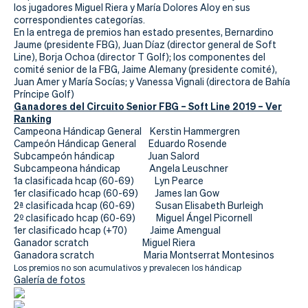
Actualidad
los jugadores Miguel Riera y María Dolores Aloy en sus
correspondientes categorías.
Tienda
En la entrega de premios han estado presentes, Bernardino
Jaume (presidente FBG), Juan Díaz (director general de Soft
Line), Borja Ochoa (director T Golf); los componentes del
comité senior de la FBG, Jaime Alemany (presidente comité),
Juan Amer y María Socías; y Vanessa Vignali (directora de Bahía
Príncipe Golf)
Ganadores del Circuito Senior FBG – Soft Line 2019 –
Ver
Ranking
Campeona Hándicap General Kerstin Hammergren
Campeón Hándicap General Eduardo Rosende
Subcampeón hándicap Juan Salord
Subcampeona hándicap Angela Leuschner
1a clasificada hcap (60-69) Lyn Pearce
1er clasificado hcap (60-69) James Ian Gow
2ª clasificada hcap (60-69) Susan Elisabeth Burleigh
2º clasificado hcap (60-69) Miguel Ángel Picornell
1er clasificado hcap (+70) Jaime Amengual
Ganador scratch Miguel Riera
Ganadora scratch Maria Montserrat Montesinos
Los premios no son acumulativos y prevalecen los hándicap
Galería de fotos