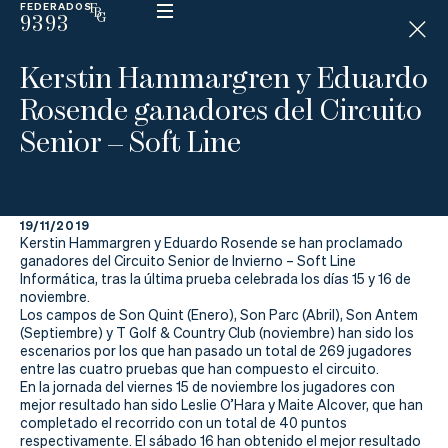
FEDERADOS
9393
ESP
H
Á
Kerstin Hammargren y Eduardo
N
D
Rosende ganadores del Circuito
I
C
Senior – Soft Line
A
P
19/11/2019
La
Kerstin Hammargren y Eduardo Rosende se han proclamado
ganadores del Circuito Senior de Invierno – Soft Line
Federación
Informática, tras la última prueba celebrada los días 15 y 16 de
noviembre.
Los campos de Son Quint (Enero), Son Parc (Abril), Son Antem
Federarse
(Septiembre) y T Golf & Country Club (noviembre) han sido los
escenarios por los que han pasado un total de 269 jugadores
Jugar
entre las cuatro pruebas que han compuesto el circuito.
En la jornada del viernes 15 de noviembre los jugadores con
Aprender
mejor resultado han sido Leslie O’Hara y Maite Alcover, que han
completado el recorrido con un total de 40 puntos
respectivamente. El sábado 16 han obtenido el mejor resultado