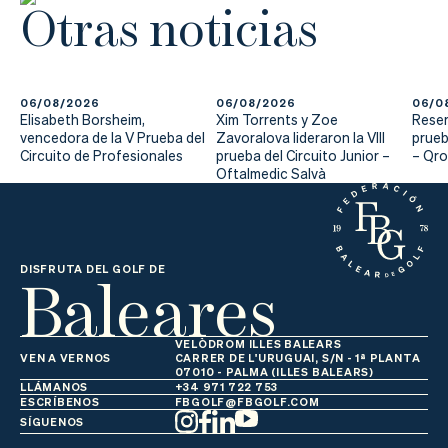
Otras noticias
06/08/2026
06/08/2026
06/0
Elisabeth Borsheim,
Xim Torrents y Zoe
Reser
vencedora de la V Prueba del
Zavoralova lideraron la VIII
prueb
Circuito de Profesionales
prueba del Circuito Junior –
– Qr
Oftalmedic Salvà
Baleares
DISFRUTA DEL GOLF DE
VELÒDROM ILLES BALEARS
VEN A VERNOS
CARRER DE L'URUGUAI, S/N - 1ª PLANTA
07010 - PALMA (ILLES BALEARS)
LLÁMANOS
+34 971 722 753
ESCRÍBENOS
FBGOLF@FBGOLF.COM
SÍGUENOS