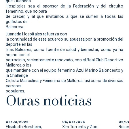
que «Juaneda
Hospitales sea el sponsor de la Federación y del circuito
femenino, que no para
de crecer, y al que invitamos a que se sumen a todas las
golfistas de
Baleares».
Juaneda Hospitales refuerza con
la continuidad de este acuerdo su apuesta por la promoción del
deporte en las
Islas Baleares, como fuente de salud y bienestar, como ya ha
hecho con el
patrocinio, recientemente renovado, con el Real Club Deportivo
Mallorca o los
que mantiene con el equipo femenino Azul Marino Baloncesto y
la Challenge
Ciclista Masculina y Femenina de Mallorca, así como de diversas
carreras
populares.
Otras noticias
06/08/2026
06/08/2026
06/0
Elisabeth Borsheim,
Xim Torrents y Zoe
Reser