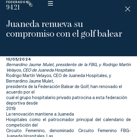
FEDERADOS
9421
ESP
H
Á
Juaneda renueva su
N
D
compromiso con el golf balear
I
C
A
P
10/05/2024
Bernardino Jaume Mulet, presidente de la FBG, y Rodrigo Martín
La
Velayos, CEO de Juaneda Hospitales
Rodrigo Martín Velayos, CEO de Juaneda Hospitales, y
Bernardino Jaume Mulet,
Federación
presidente de la Federación Balear de Golf, han renovado el
acuerdo por el
Federarse
cual el grupo hospitalario privado patrocina a esta federación
deportiva desde
2019.
Jugar
La renovación mantiene a Juaneda
Hospitales como el patrocinador principal del calendario de
Aprender
competición del
Circuito Femenino, denominado Circuito Femenino FBG-
Juaneda Hospitales. Las