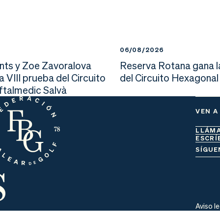
6
06/08/2026
nts y Zoe Zavoralova
Reserva Rotana gana l
la VIII prueba del Circuito
del Circuito Hexagonal
Oftalmedic Salvà
VEN A
LLÁM
ESCRÍ
s
SÍGUE
Aviso l