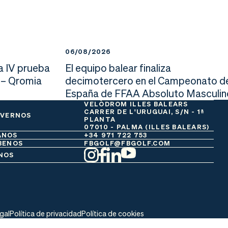
06/08/2026
a IV prueba
El equipo balear finaliza
 – Qromia
decimotercero en el Campeonato d
España de FFAA Absoluto Masculin
VELÒDROM ILLES BALEARS
CARRER DE L'URUGUAI, S/N - 1ª
 VERNOS
PLANTA
07010 - PALMA (ILLES BALEARS)
ANOS
+34 971 722 753
BENOS
FBGOLF@FBGOLF.COM
NOS
egal
Política de privacidad
Política de cookies