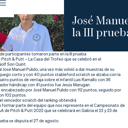
José Manue
la III prueb
de participantes tomaron parte en la III prueba
e Pitch & Putt – La Casa del Trofeo que se celebró en el
olf Son Quint.
al José Manuel Pulido, una vez más volvió a dar muestras de su
 juego corto y con 40 puntos stableford scratch se alzaba con la
uatro puntos de ventaja sobre el infantil Luis Ramallo con 36
nador hándicap con 41 puntos fue Jesús Marugan.
tá encabezado por José Manuel Pulido con 112 puntos, seguido por
on 102 puntos.
el vencedor scratch del ranking obtendrá
a formar parte del equipo que nos represente en el Campeonato de
 de Pitch & Putt 2022 que se celebrará en Galicia el 22 y 23 de
ueba se disputa el 27 de agosto.