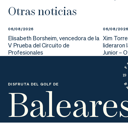
nd
ali
da
Otras noticias
er
da
d
06/08/2026
06/08/202
Elisabeth Borsheim, vencedora de la
Xim Torre
V Prueba del Circuito de
lideraron 
Profesionales
Junior – 
Baleare
DISFRUTA DEL GOLF DE