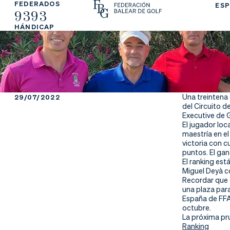
FEDERADOS
ESP
9393
La
Fe
Ju
HÁNDICAP
Fe
de
ga
de
ra
r
ra
rs
Una treintena 
29/07/2022
del Circuito d
ci
e
Executive de G
El jugador loc
maestría en el
ón
victoria con c
puntos. El ga
El ranking es
Miguel Deyà c
Recordar que 
Ap
Ac
Ti
una plaza par
España de FFAA
re
tu
en
octubre.
La próxima pr
Ranking