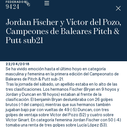
FEDERADOS
9424
ESP
H
Á
Jordan Fischer y Víctor del Pozo,
N
D
Campeones de Baleares Pitch &
I
C
Putt sub21
A
P
22/04/2018
La
Se ha vivido emoción hasta el último hoyo en categoría
masculina y femenina en la primera edición del Campeonato de
Federación
Baleares de Pitch & Putt sub-21.
Tras la jornada del sábado, un apellido estaba en lo alto de las
tres clasificaciones. Los hermanos Fischer (Bryan en 9 hoyos y
Federarse
Jordan y Duncan en 18 hoyos) estaban al frente de la
clasificación. El benjamín Bryan deslumbraba con 26 golpes
Jugar
brutos (-1 del campo), mientras que sus hermanos también
jugaban bajo par con vueltas de 49 (-5) Duncan, con tres
Aprender
golpes de ventaja sobre Víctor del Pozo (52) y cuatro sobre
Víctor Ginart. En categoría femenina Jordan Fischer con 50 (-4)
tomaba una renta de tres golpes sobre Lucía López (53).