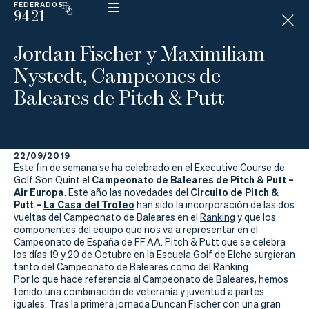
FEDERADOS
9421
ESP
H
Á
Jordan Fischer y Maximiliam
N
D
Nystedt, Campeones de
I
C
Baleares de Pitch & Putt
A
P
22/09/2019
La
Este fin de semana se ha celebrado en el Executive Course de
Campeonato de Baleares de Pitch & Putt –
Golf Son Quint el
Federación
Air Europa
Circuito de Pitch &
. Este año las novedades del
Putt –
La Casa del Trofeo
han sido la incorporación de las dos
vueltas del Campeonato de Baleares en el
Ranking
y que los
Federarse
componentes del equipo que nos va a representar en el
Campeonato de España de FF.AA. Pitch & Putt que se celebra
Jugar
los días 19 y 20 de Octubre en la Escuela Golf de Elche surgieran
tanto del Campeonato de Baleares como del Ranking.
Aprender
Por lo que hace referencia al Campeonato de Baleares, hemos
tenido una combinación de veteranía y juventud a partes
iguales. Tras la primera jornada Duncan Fischer con una gran