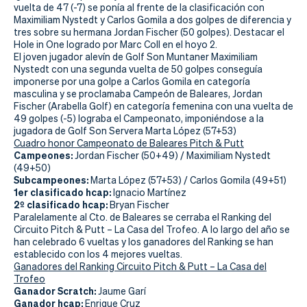
Actualidad
vuelta de 47 (-7) se ponía al frente de la clasificación con
Maximiliam Nystedt y Carlos Gomila a dos golpes de diferencia y
Tienda
tres sobre su hermana Jordan Fischer (50 golpes). Destacar el
Hole in One logrado por Marc Coll en el hoyo 2.
El joven jugador alevín de Golf Son Muntaner Maximiliam
Nystedt con una segunda vuelta de 50 golpes conseguía
imponerse por una golpe a Carlos Gomila en categoría
masculina y se proclamaba Campeón de Baleares, Jordan
Fischer (Arabella Golf) en categoría femenina con una vuelta de
49 golpes (-5) lograba el Campeonato, imponiéndose a la
jugadora de Golf Son Servera Marta López (57+53)
Cuadro honor Campeonato de Baleares Pitch & Putt
Campeones:
Jordan Fischer (50+49) / Maximiliam Nystedt
(49+50)
Subcampeones:
Marta López (57+53) / Carlos Gomila (49+51)
1er clasificado hcap:
Ignacio Martínez
2º clasificado hcap:
Bryan Fischer
Paralelamente al Cto. de Baleares se cerraba el Ranking del
Circuito Pitch & Putt – La Casa del Trofeo. A lo largo del año se
han celebrado 6 vueltas y los ganadores del Ranking se han
establecido con los 4 mejores vueltas.
Ganadores del Ranking Circuito Pitch & Putt – La Casa del
Trofeo
Ganador Scratch:
Jaume Garí
Ganador hcap:
Enrique Cruz