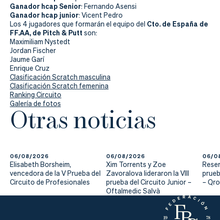
Ganador hcap Senior
: Fernando Asensi
Ganador hcap junior
: Vicent Pedro
Cto. de España de
Los 4 jugadores que formarán el equipo del
FF.AA, de Pitch & Putt
son:
Maximiliam Nystedt
Jordan Fischer
Jaume Garí
Enrique Cruz
Clasificación Scratch masculina
Clasificación Scratch femenina
Ranking Circuito
Galería de fotos
Otras noticias
06/08/2026
06/08/2026
06/0
Elisabeth Borsheim,
Xim Torrents y Zoe
Reser
vencedora de la V Prueba del
Zavoralova lideraron la VIII
prueb
Circuito de Profesionales
prueba del Circuito Junior –
– Qr
Oftalmedic Salvà