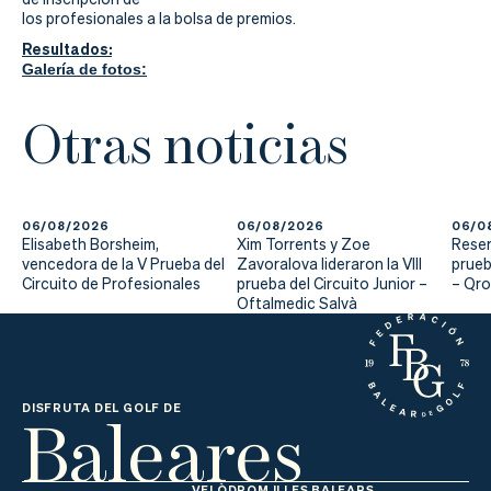
los profesionales a la bolsa de premios.
Resultados:
Galería
de fotos:
Otras noticias
06/08/2026
06/08/2026
06/0
Elisabeth Borsheim,
Xim Torrents y Zoe
Reser
vencedora de la V Prueba del
Zavoralova lideraron la VIII
prueb
Circuito de Profesionales
prueba del Circuito Junior –
– Qr
Oftalmedic Salvà
Baleares
DISFRUTA DEL GOLF DE
VELÒDROM ILLES BALEARS