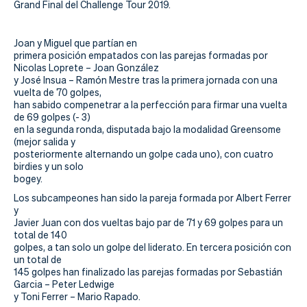
Actualidad
Grand Final del Challenge Tour 2019.
Tienda
Joan y Miguel que
partían en
primera posición empatados con las parejas formadas por
Nicolas Loprete – Joan González
y José Insua – Ramón Mestre tras la primera jornada con una
vuelta de 70 golpes,
han sabido compenetrar a la perfección para firmar una vuelta
de 69 golpes (- 3)
en la segunda ronda, disputada bajo la modalidad Greensome
(mejor salida y
posteriormente alternando un golpe cada uno), con cuatro
birdies y un solo
bogey.
Los subcampeones han sido la pareja formada por Albert Ferrer
y
Javier Juan con dos vueltas bajo par de 71 y 69 golpes para un
total de 140
golpes, a tan solo un golpe del liderato. En tercera posición con
un total de
145 golpes han finalizado las parejas formadas por Sebastián
Garcia – Peter Ledwige
y Toni Ferrer – Mario Rapado.