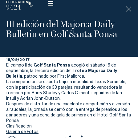
FEDERADOS
9424
ESP
H
Á
III edición del Majorca Daily
N
D
Bulletin en Golf Santa Ponsa
I
C
A
P
18/09/2017
Golf Santa Ponsa
El campo II de
acogió el sábado 16 de
La
Trofeo Majorca Daily
septiembre, la tercera edición del
Bulletin
, patrocinado por First Mallorca.
La competición se disputó bajo la modalidad Texas Scramble,
Federación
con la participación de 33 parejas, resultando vencedora la
formada por Barry Sturley y Carlos Climent, seguidos de Ian
Federarse
Insull y Adrian John-Dutton.
Después de disfrutar de una excelente competición y diversión
a raudales, la jornada se cerró con la entrega de premios a los
Jugar
ganadores y una cena de gala de primera en el Hotel Golf Santa
Ponsa.
Aprender
Clasificación
Galería de Fotos