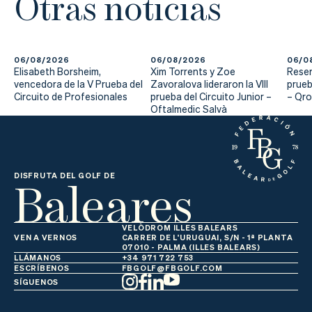
Otras noticias
Actualidad
Tienda
06/08/2026
06/08/2026
06/0
Elisabeth Borsheim,
Xim Torrents y Zoe
Reser
vencedora de la V Prueba del
Zavoralova lideraron la VIII
prueb
Circuito de Profesionales
prueba del Circuito Junior –
– Qr
Oftalmedic Salvà
Baleares
DISFRUTA DEL GOLF DE
VELÒDROM ILLES BALEARS
VEN A VERNOS
CARRER DE L'URUGUAI, S/N - 1ª PLANTA
07010 - PALMA (ILLES BALEARS)
LLÁMANOS
+34 971 722 753
ESCRÍBENOS
FBGOLF@FBGOLF.COM
SÍGUENOS