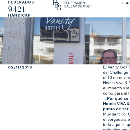
FEDERADOS
ESP
9421
La
Fe
Ju
HÁNDICAP
Fe
de
ga
de
ra
r
ra
rs
ci
e
02/11/2019
El Vanity Golf 
del Challenge 
ón
el 10 de novie
Hotels Viva
& 
el impacto y l
como para el t
-¿Por qué se
Ap
Ac
Ti
Hotels VIVA &
punto de ser 
Muy sencillo. 
re
tu
en
envergadura en
todo aquello q
y sin ninguna