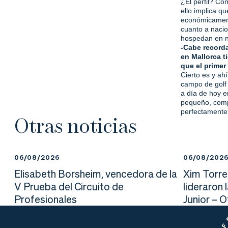
¿El perfil? Co
ello implica q
económicamente
cuanto a nacio
hospedan en nu
-Cabe recorda
en Mallorca t
que el primer
Cierto es y ah
campo de golf 
a día de hoy e
pequeño, compa
perfectamente
Otras noticias
06/08/2026
06/08/202
Elisabeth Borsheim, vencedora de la
Xim Torre
V Prueba del Circuito de
lideraron 
Profesionales
Junior – 