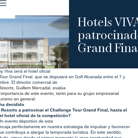
Hotels VIV
patrocinad
Grand Fina
by Viva será el hotel oficial
Tour Grand Final, que se disputará en Golf Alcanada entre el 7 y
mbre. El director
comercial
de
Resorts, Guillem Mercadal, evalúa
a importancia de este evento, tanto para su grupo empresarial
urismo en general.
 ha decidido
 Resorts a patrocinar el Challenge Tour Grand Final, hasta el
el hotel oficial de la competición?
Un evento deportivo de esta
caja perfectamente en nuestra estrategia de impulsar y favorecer
ue contribuya a alargar la temporada turística. En este sentido,
 duda, vimos desde el primer momento la gran oportunidad que