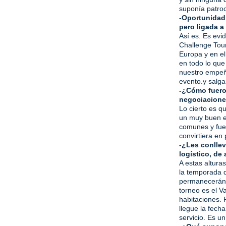
nd
ali
da
suponía patroci
-Oportunidad
er
da
pero ligada 
Así es. Es evi
Challenge Tour
d
Europa y en el
en todo lo que
nuestro empeño
evento.y salg
-¿Cómo fuero
negociacion
Lo cierto es 
un muy buen en
comunes y fue 
convirtiera en
-¿Les conllev
logístico, de
A estas altur
la temporada d
permanecerán 
torneo es el V
habitaciones. 
llegue la fech
servicio. Es un