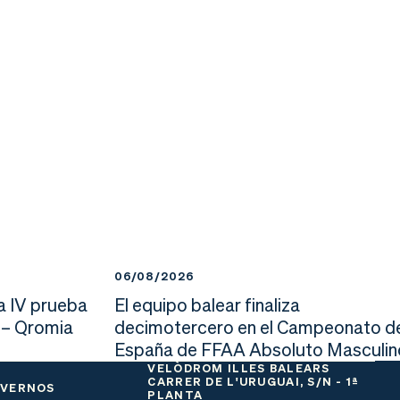
06/08/2026
a IV prueba
El equipo balear finaliza
 – Qromia
decimotercero en el Campeonato d
España de FFAA Absoluto Masculin
VELÒDROM ILLES BALEARS
CARRER DE L'URUGUAI, S/N - 1ª
 VERNOS
PLANTA