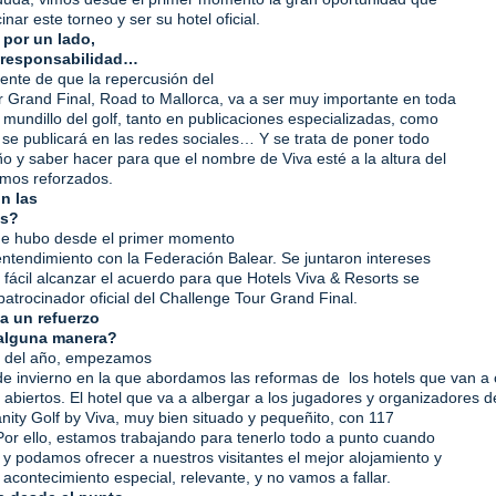
nar este torneo y ser su hotel oficial.
 por un lado,
a responsabilidad…
dente de que la repercusión del
 Grand Final, Road to Mallorca, va a ser muy importante en toda
 mundillo del golf, tanto en publicaciones especializadas, como
 se publicará en las redes sociales… Y se trata de poner todo
 y saber hacer para que el nombre de Viva esté a la altura del
amos reforzados.
n las
es?
que hubo desde el primer momento
tendimiento con la Federación Balear. Se juntaron intereses
fácil alcanzar el acuerdo para que Hotels Viva & Resorts se
 patrocinador oficial del Challenge Tour Grand Final.
a un refuerzo
 alguna manera?
as del año, empezamos
e invierno en la que abordamos las reformas de los hotels que van a c
abiertos.
El hotel que va a albergar a los jugadores y organizadores d
anity Golf by Viva, muy bien situado y pequeñito, con 117
Por ello, estamos trabajando para tenerlo todo a punto cuando
a y podamos ofrecer a nuestros visitantes el mejor alojamiento y
 acontecimiento especial, relevante, y no vamos a fallar.