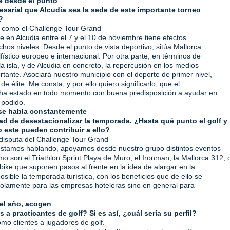
 desde el punto
esarial que Alcudia sea la sede de este importante torneo
?
 como el Challenge Tour Grand
re en Alcudia entre el 7 y el 10 de noviembre tiene efectos
chos niveles. Desde el punto de vista deportivo, sitúa Mallorca
fístico europeo e internacional. Por otra parte, en términos de
a isla, y de Alcudia en concreto, la repercusión en los medios
tante. Asociará nuestro municipio con el deporte de primer nivel,
de élite. Me consta, y por ello quiero significarlo, que el
ha estado en todo momento con buena predisposición a ayudar en
 podido.
 se habla constantemente
ad de desestacionalizar la temporada. ¿Hasta qué punto el golf y
este pueden contribuir a ello?
disputa del Challenge Tour Grand
 estamos hablando, apoyamos desde nuestro grupo distintos eventos
mo son el Triathlon
Sprint
Playa de Muro, el Ironman, la Mallorca 312, o
ike que suponen pasos al frente en la idea de alargar en la
osible la temporada turística, con los beneficios que de ello se
solamente para las empresas hoteleras sino en general
para
del año, acogen
 a practicantes de golf? Si es así, ¿cuál sería su perfil?
mo clientes a jugadores de golf.