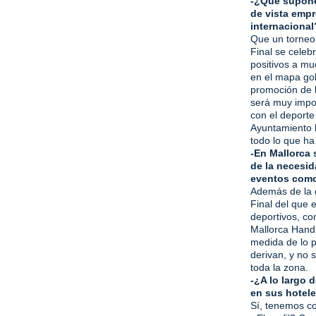
-¿Qué supone
de vista empr
internacional
Que un torneo
Final se celeb
positivos a mu
en el mapa gol
promoción de l
será muy impor
con el deporte 
Ayuntamiento 
todo lo que ha
-En Mallorca
de la necesid
eventos como 
Además de la 
Final del que
deportivos, co
Mallorca Handb
medida de lo p
derivan, y no 
toda la zona.
-¿A lo largo 
en sus hoteles
Sí, tenemos co