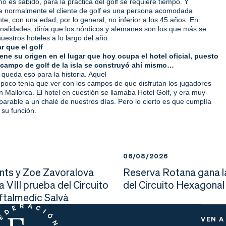
mo es sabido, para la práctica del golf se requiere tiempo. Y
ue normalmente el cliente de golf es una persona acomodada
, con una edad, por lo general, no inferior a los 45 años. En
nalidades, diría que los nórdicos y alemanes son los que más se
estros hoteles a lo largo del año.
r que el golf
iene su origen en el lugar que hoy ocupa el hotel oficial, puesto
 campo de golf de la isla se construyó ahí mismo…
í queda eso para la historia. Aquel
poco tenía que ver con los campos de que disfrutan los jugadores
n Mallorca. El hotel en cuestión se llamaba Hotel Golf, y era muy
rable a un chalé de nuestros días. Pero lo cierto es que cumplía
 su función.
6
06/08/2026
nts y Zoe Zavoralova
Reserva Rotana gana l
la VIII prueba del Circuito
del Circuito Hexagonal
Oftalmedic Salvà
VEN A