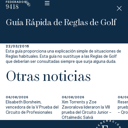
FEDERADOS
9418
ESP
H
Á
Guía Rápida de Reglas de Golf
N
D
I
C
A
P
22/03/2016
Esta guía proporciona una explicación simple de situaciones de
Reglas habituales. Esta guía no sustituye a las Reglas de Golf
que deberían ser consultadas siempre que surja alguna duda.
La
Otras noticias
Federación
Federarse
06/08/2026
06/08/2026
06/0
Elisabeth Borsheim,
Xim Torrents y Zoe
Reser
Jugar
vencedora de la V Prueba del
Zavoralova lideraron la VIII
prueb
Circuito de Profesionales
prueba del Circuito Junior –
– Qr
Aprender
Oftalmedic Salvà