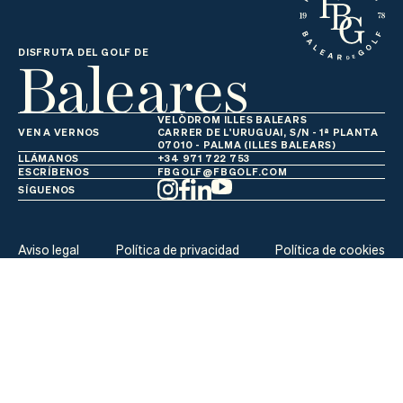
Actualidad
Tienda
Baleares
DISFRUTA DEL GOLF DE
VELÒDROM ILLES BALEARS
VEN A VERNOS
CARRER DE L'URUGUAI, S/N - 1ª PLANTA
07010 - PALMA (ILLES BALEARS)
LLÁMANOS
+34 971 722 753
ESCRÍBENOS
FBGOLF@FBGOLF.COM
SÍGUENOS
Aviso legal
Política de privacidad
Política de cookies