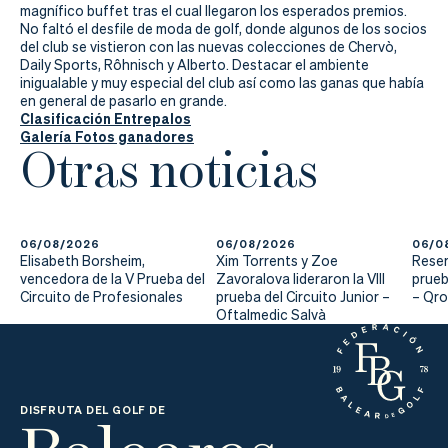
Actualidad
magnífico buffet tras el cual llegaron los esperados premios.
No faltó el desfile de moda de golf, donde algunos de los socios
Tienda
del club se vistieron con las nuevas colecciones de Chervò,
Daily Sports, Rôhnisch y Alberto. Destacar el ambiente
inigualable y muy especial del club así como las ganas que había
en general de pasarlo en grande.
Clasificación Entrepalos
Galería Fotos ganadores
Otras noticias
06/08/2026
06/08/2026
06/0
Elisabeth Borsheim,
Xim Torrents y Zoe
Reser
vencedora de la V Prueba del
Zavoralova lideraron la VIII
prueb
Circuito de Profesionales
prueba del Circuito Junior –
– Qr
Oftalmedic Salvà
DISFRUTA DEL GOLF DE