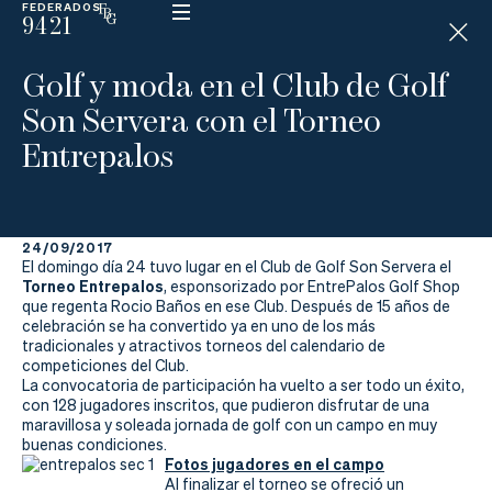
FEDERADOS
9421
ESP
H
Á
Golf y moda en el Club de Golf
N
D
Son Servera con el Torneo
I
C
Entrepalos
A
P
24/09/2017
La
El domingo día 24 tuvo lugar en el Club de Golf Son Servera el
Torneo Entrepalos
, esponsorizado por EntrePalos Golf Shop
Federación
que regenta Rocio Baños en ese Club. Después de 15 años de
celebración se ha convertido ya en uno de los más
tradicionales y atractivos torneos del calendario de
Federarse
competiciones del Club.
La convocatoria de participación ha vuelto a ser todo un éxito,
Jugar
con 128 jugadores inscritos, que pudieron disfrutar de una
maravillosa y soleada jornada de golf con un campo en muy
Aprender
buenas condiciones.
Fotos jugadores en el campo
Al finalizar el torneo se ofreció un