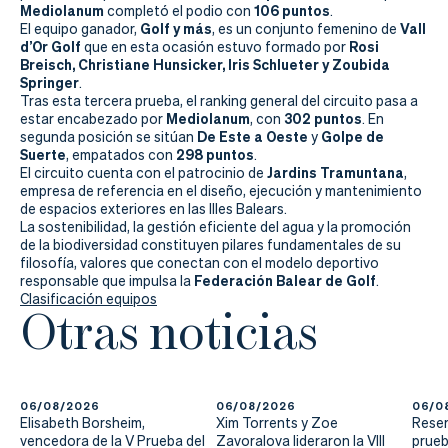
Actualidad
Mediolanum
106 puntos
completó el podio con
.
Golf y más
Vall
El equipo ganador,
, es un conjunto femenino de
Tienda
d’Or Golf
Rosi
que en esta ocasión estuvo formado por
Breisch, Christiane Hunsicker, Iris Schlueter y Zoubida
Springer
.
Tras esta tercera prueba, el ranking general del circuito pasa a
Mediolanum
302 puntos
estar encabezado por
, con
. En
De Este a Oeste
Golpe de
segunda posición se sitúan
y
Suerte
298 puntos
, empatados con
.
Jardins Tramuntana
El circuito cuenta con el patrocinio de
,
empresa de referencia en el diseño, ejecución y mantenimiento
de espacios exteriores en las Illes Balears.
La sostenibilidad, la gestión eficiente del agua y la promoción
de la biodiversidad constituyen pilares fundamentales de su
filosofía, valores que conectan con el modelo deportivo
Federación Balear de Golf
responsable que impulsa la
.
Clasificación equipos
Otras noticias
06/08/2026
06/08/2026
06/0
Elisabeth Borsheim,
Xim Torrents y Zoe
Reser
vencedora de la V Prueba del
Zavoralova lideraron la VIII
prueb