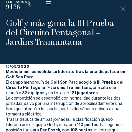
FEDERADOS
9426
ESP
H
Á
Golf y más gana la III Prueba
N
D
del Circuito Pentagonal –
I
C
Jardins Tramuntana
A
P
15/05/2026
La
Mediolanum consolida su liderato tras la cita disputada en
Golf Son Parc
Federación
Golf Son Parc
III Prueba del
El campo menorquín de
acogió la
Circuito Pentagonal – Jardins Tramuntana
, una cita que
32 equipos
121 jugadores
reunió a
y un total de
.
Federarse
La competición se desarrolló con normalidad durante las dos
jornadas, salvo por una interrupción de aproximadamente una
Jugar
hora que afectó a los participantes del sábado debido a una
tormenta eléctrica.
Aprender
Tras la disputa de ambas jornadas, la clasificación quedó
110 puntos
liderada por el equipo Golf y más, con
. La segunda
Bar Bosch
108 puntos
posición fue para
, con
, mientras que