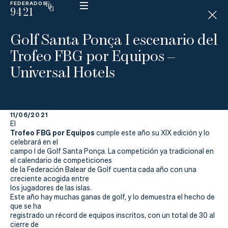
FEDERADOS
9421
ESP
H
Á
Golf Santa Ponça I escenario del
N
D
Trofeo FBG por Equipos –
I
C
Universal Hotels
A
P
11/06/2021
La
El
Trofeo FBG por Equipos
cumple este año su XIX edición y lo
Federación
celebrará en el
campo I de Golf Santa Ponça. La competición ya tradicional en
el calendario de competiciones
Federarse
de la Federación Balear de Golf cuenta cada año con una
creciente acogida entre
Jugar
los jugadores de las islas.
Este año hay muchas ganas de golf, y lo demuestra el hecho de
Aprender
que se ha
registrado un récord de equipos inscritos, con un total de 30 al
cierre de