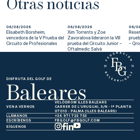
Otras noticias
06/08/2026
06/08/2026
06/0
Elisabeth Borsheim,
Xim Torrents y Zoe
Reser
vencedora de la V Prueba del
Zavoralova lideraron la VIII
prueb
Circuito de Profesionales
prueba del Circuito Junior –
– Qr
Oftalmedic Salvà
Baleares
DISFRUTA DEL GOLF DE
VELÒDROM ILLES BALEARS
VEN A VERNOS
CARRER DE L'URUGUAI, S/N - 1ª PLANTA
07010 - PALMA (ILLES BALEARS)
LLÁMANOS
+34 971 722 753
ESCRÍBENOS
FBGOLF@FBGOLF.COM
SÍGUENOS