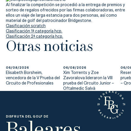
Actualidad
Al finalizar la competición se procedió a la entrega de premios y
sorteo de regalos ofrecidos por las firmas colaboradoras, entre
Tienda
ellos un viaje de larga estancia para dos personas, así como
material de golf del patrocinador Bridgestone.
Clasificación scratch
Clasificación 1ª categoría hcp.
Clasificación 2ª categoría hcp.
Otras noticias
06/08/2026
06/08/2026
06/0
Elisabeth Borsheim,
Xim Torrents y Zoe
Reser
vencedora de la V Prueba del
Zavoralova lideraron la VIII
prueb
Circuito de Profesionales
prueba del Circuito Junior –
– Qr
Oftalmedic Salvà
Baleares
DISFRUTA DEL GOLF DE