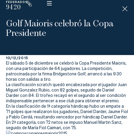
FEDERADOS
9420
ESP
H
Á
Golf Maioris celebró la Copa
N
D
Presidente
I
C
A
P
10/12/2015
El sábado 5 de diciembre se celebró la Copa Presidente Maioris,
La
con una participación de 64 jugadores. La competición,
patrocinada por la firma Bridgestone Golf, arrancó a las 9:30
horas con salidas a tiro.
Federación
La clasificación scratch quedó encabezada por el jugador Juan
Miguel Gonzalez Rubio, con 82 golpes, seguido de Daniel
Federarse
Darder con 84. El trofeo recayó en el segundo al ser condición
indispensable pertenecer a ese club para obtener el premio.
En la clasificación de 1ª categoría hándicap hubo un empate a
Jugar
71 golpes que realizaron los jugadores, Daniel Darder, Jaume Fiol
y Pablo Cerdá, resultando vencedor por hándicap Daniel Darder.
Aprender
En 2ª categoría, con 72 netos se impuso Manuel Martin Sanz,
seguido de María Fiol Caimari, con 75.