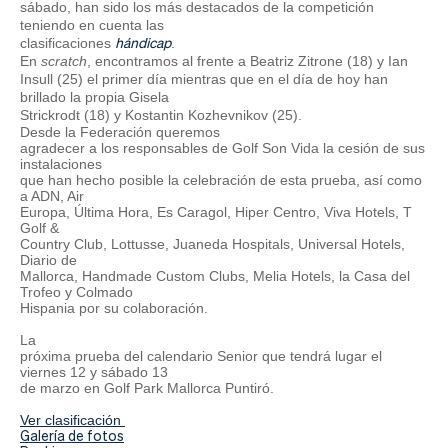
Actualidad
sábado, han sido los más destacados de la competición
teniendo en cuenta las
clasificaciones
hándicap
.
Tienda
En
scratch
, encontramos al frente a Beatriz Zitrone (18) y Ian
Insull (25) el primer día mientras que en el día de hoy han
brillado la propia Gisela
Strickrodt (18) y Kostantin Kozhevnikov (25).
Desde la Federación queremos
agradecer a los responsables de Golf Son Vida la cesión de sus
instalaciones
que han hecho posible la celebración de esta prueba, así como
a ADN, Air
Europa, Última Hora, Es Caragol, Hiper Centro, Viva Hotels, T
Golf &
Country Club, Lottusse, Juaneda Hospitals, Universal Hotels,
Diario de
Mallorca, Handmade Custom Clubs, Melia Hotels, la Casa del
Trofeo y Colmado
Hispania por su colaboración.
La
próxima prueba del calendario Senior que tendrá lugar el
viernes 12 y sábado 13
de marzo en Golf Park Mallorca Puntiró.
Ver clasificación
Galería de fotos