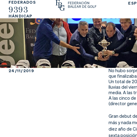
FEDERADOS
ESP
9393
La
Fe
Ju
HÁNDICAP
Fe
de
ga
de
ra
r
ra
rs
ci
e
No hubo sorpre
24/11/2019
que finalizaba
ón
Un total de 20
lluvias del vi
media. A las t
A las cinco de
(director gene
Ap
Ac
Ti
Gran debut de
más y nada me
re
tu
en
diez año de Ci
sexta posición