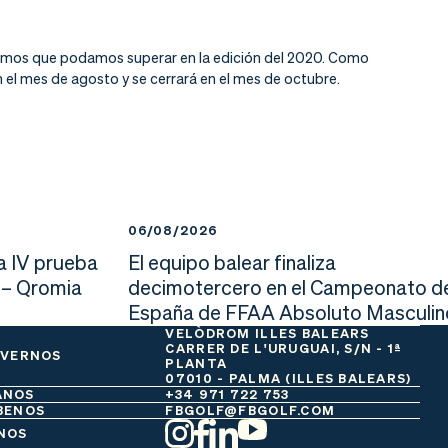
eramos que podamos superar en la edición del 2020. Como
en el mes de agosto y se cerrará en el mes de octubre.
06/08/2026
a IV prueba
El equipo balear finaliza
 – Qromia
decimotercero en el Campeonato d
España de FFAA Absoluto Masculin
VELÒDROM ILLES BALEARS
CARRER DE L'URUGUAI, S/N - 1ª
 VERNOS
PLANTA
07010 - PALMA (ILLES BALEARS)
ANOS
+34 971 722 753
BENOS
FBGOLF@FBGOLF.COM
NOS