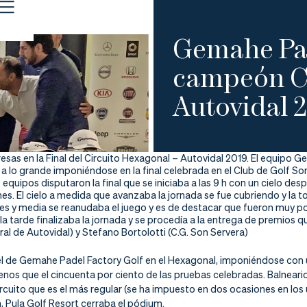
Gemahe Pad
campeón Ci
Autovidal 
sas en la Final del Circuito Hexagonal – Autovidal 2019. El equipo 
 a lo grande imponiéndose en la final celebrada en el Club de Golf So
 equipos disputaron la final que se iniciaba a las 9 h con un cielo 
ernes. El cielo a medida que avanzaba la jornada se fue cubriendo y la
res y media se reanudaba el juego y es de destacar que fueron muy po
 la tarde finalizaba la jornada y se procedía a la entrega de premios
ral de Autovidal) y Stefano Bortolotti (C.G. Son Servera)
l de Gemahe Padel Factory Golf en el Hexagonal, imponiéndose con un
nos que el cincuenta por ciento de las pruebas celebradas. Balneario
rcuito que es el más regular (se ha impuesto en dos ocasiones en los
, Pula Golf Resort cerraba el pódium.