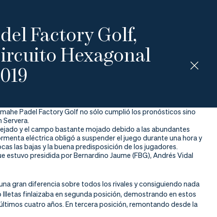
el Factory Golf,
rcuito Hexagonal
2019
Gemahe Padel Factory Golf no sólo cumplió los pronósticos sino
n Servera.
despejado y el campo bastante mojado debido a las abundantes
 tormenta eléctrica obligó a suspender el juego durante una hora y
cas las bajas y la buena predisposición de los jugadores.
 que estuvo presidida por Bernardino Jaume (FBG), Andrés Vidal
a gran diferencia sobre todos los rivales y consiguiendo nada
 Illetas finlaizaba en segunda posición, demostrando en estos
 últimos cuatro años. En tercera posición, remontando desde la