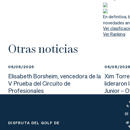
nd
ali
da
er
da
En definitiva
novedades anun
Ver clasificac
d
Ver Ranking
Otras noticias
06/08/2026
06/08/202
Elisabeth Borsheim, vencedora de la
Xim Torre
V Prueba del Circuito de
lideraron 
Profesionales
Junior – 
DISFRUTA DEL GOLF DE