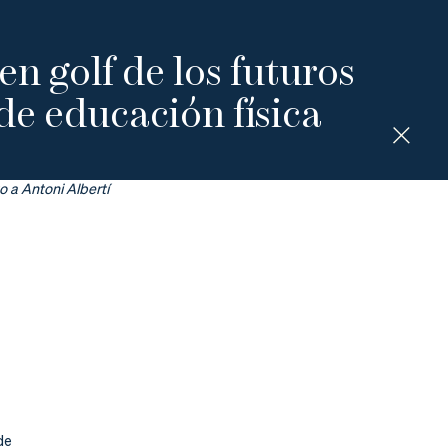
n golf de los futuros
de educación física
o a Antoni Albertí
de