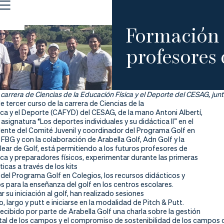
Formación e
profesores 
carrera de Ciencias de la Educación Física y el Deporte del CESAG, junt
 tercer curso de la carrera de Ciencias de la
ca y el Deporte (CAFYD) del CESAG, de la mano Antoni Albertí,
 asignatura “Los deportes individuales y su didáctica II” en el
ente del Comité Juvenil y coordinador del Programa Golf en
 FBG y con la colaboración de Arabella Golf, Adn Golf y la
ear de Golf, está permitiendo a los futuros profesores de
ca y preparadores físicos, experimentar durante las primeras
icas a través de los kits
del Programa Golf en Colegios, los recursos didácticos y
 para la enseñanza del golf en los centros escolares.
 su iniciación al golf, han realizado sesiones
o, largo y putt e iniciarse en la modalidad de Pitch & Putt.
cibido por parte de Arabella Golf una charla sobre la gestión
l de los campos y el compromiso de sostenibilidad de los campos 