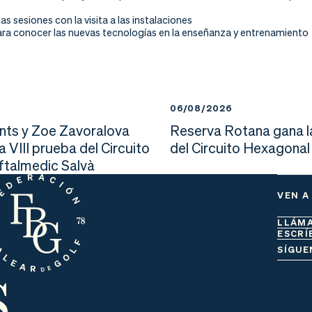
as sesiones con la visita a las instalaciones
ra conocer las nuevas tecnologías en la enseñanza y entrenamiento
6
06/08/2026
nts y Zoe Zavoralova
Reserva Rotana gana l
la VIII prueba del Circuito
del Circuito Hexagonal
Oftalmedic Salvà
VEN A
LLÁM
ESCRÍ
s
SÍGUE