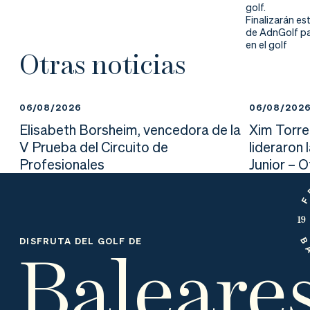
nd
ali
da
golf.
Finalizarán est
de AdnGolf pa
er
da
en el golf
Otras noticias
d
06/08/2026
06/08/202
Elisabeth Borsheim, vencedora de la
Xim Torre
V Prueba del Circuito de
lideraron 
Profesionales
Junior – 
Baleare
DISFRUTA DEL GOLF DE