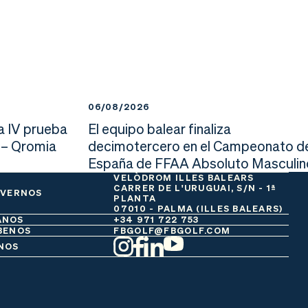
06/08/2026
a IV prueba
El equipo balear finaliza
 – Qromia
decimotercero en el Campeonato d
España de FFAA Absoluto Masculin
VELÒDROM ILLES BALEARS
CARRER DE L'URUGUAI, S/N - 1ª
 VERNOS
PLANTA
07010 - PALMA (ILLES BALEARS)
ANOS
+34 971 722 753
BENOS
FBGOLF@FBGOLF.COM
NOS