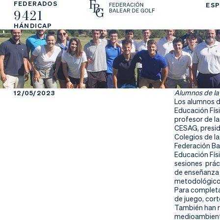
FEDERADOS
ESP
9421
La
Fe
Ju
HÁNDICAP
Fe
de
ga
de
ra
r
ra
rs
Alumnos de la 
12/05/2023
Los alumnos de
ci
e
Educación Físi
profesor de la
CESAG, presid
ón
Colegios de la
Federación Bal
Educación Físi
sesiones práct
de enseñanza 
Ap
Ac
Ti
metodológicos
Para completar
re
tu
en
de juego, cort
También han re
medioambienta