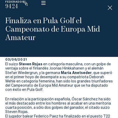
FEDERADOS
9424
ESP
H
Á
Finaliza en Pula Golf el
N
D
Campeonato de Europa Mid
I
C
Amateur
A
P
03/06/2021
La
Steven Rojas
El suizo
en categoría masculina, con un golpe de
ventaja sobre el finlandés Joonas Hinkkahanen y el alemán
Federación
María Anetseder
Stefan Wiedergrun, y la germana
, que superó
en el primer hoyo de desempate a su compatriota Deborah
Wehle en categoría femenina, han sido los grandes triunfadores
Federarse
del Campeonato de Europa Mid Amateur que se ha disputado
con éxito en Pula Golf.
Jugar
En relación a la participación española, Óscar Sánchez ha sido
el más destacado entre los hombres al acabar en una meritoria
Aprender
cuarta posición, a sólo dos golpes del ganador, el citado suizo
Steven Rojas.
El jugador balear Federico Paez ha finalizado en el puesto T22