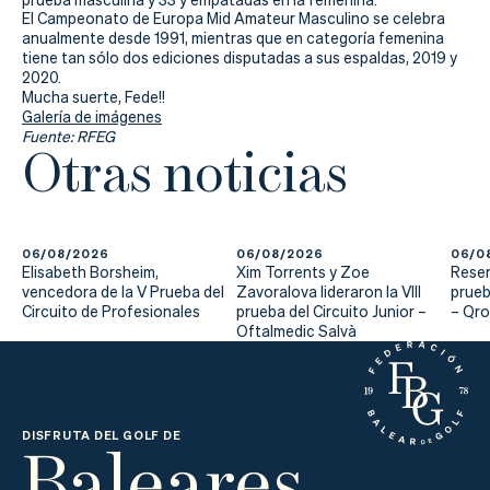
prueba masculina y 33 y empatadas en la femenina.
El Campeonato de Europa Mid Amateur Masculino se celebra
anualmente desde 1991, mientras que en categoría femenina
tiene tan sólo dos ediciones disputadas a sus espaldas, 2019 y
2020.
Mucha suerte, Fede!!
Galería de imágenes
Fuente: RFEG
Otras noticias
06/08/2026
06/08/2026
06/0
Elisabeth Borsheim,
Xim Torrents y Zoe
Reser
vencedora de la V Prueba del
Zavoralova lideraron la VIII
prueb
Circuito de Profesionales
prueba del Circuito Junior –
– Qr
Oftalmedic Salvà
Baleares
DISFRUTA DEL GOLF DE