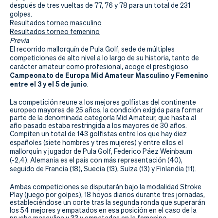
Actualidad
después de tres vueltas de 77, 76 y 78 para un total de 231
golpes.
Tienda
Resultados torneo masculino
Resultados torneo femenino
Previa
El recorrido mallorquín de Pula Golf, sede de múltiples
competiciones de alto nivel a lo largo de su historia, tanto de
carácter amateur como profesional, acoge el prestigioso
Campeonato de Europa Mid Amateur Masculino y Femenino
entre el 3 y el 5 de junio
.
La competición reune a los mejores golfistas del continente
europeo mayores de 25 años, la condición exigida para formar
parte de la denominada categoría Mid Amateur, que hasta al
año pasado estaba restringida a los mayores de 30 años.
Compiten un total de 143 golfistas entre los que hay diez
españoles (siete hombres y tres mujeres) y entre ellos el
mallorquín y jugador de Pula Golf, Federico Páez Weinbaum
(-2,4). Alemania es el país con más representación (40),
seguido de Francia (18), Suecia (13), Suiza (13) y Finlandia (11).
Ambas competiciones se disputarán bajo la modalidad Stroke
Play (juego por golpes), 18 hoyos diarios durante tres jornadas,
estableciéndose un corte tras la segunda ronda que superarán
los 54 mejores y empatados en esa posición en el caso de la