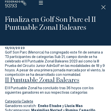
FEDERADOS
9393
ESP
H
Á
Finaliza en Golf Son Parc el II
N
D
Puntuable Zonal Baleares
I
C
A
P
13/03/2023
Golf Son Parc (Menorca) ha congregado este fin de semana a
La
73 participantes de categorías Sub 21, campo donde se ha
celebrado el II Puntuable Zonal Baleares 2023 así como la III
Prueba del Circuito Junior AdnGolf en las modalidades de 18 y 9
Federación
hoyos. A pesar de una primera jornada marcada por el viento, la
competición se ha desarrollado con normalidad.
II Puntuable Zonal Baleares
Federarse
El II Puntuable Zonal ha concluido tras 36 hoyos con los
Jugar
siguientes ganadores en sus respectivas categorías
Aprender
Categoría Cadete
Eneko Etxabe
Llucia Mas
Ganadores scratch:
y
Maximilian Nysted
Romina Camarillo
Subcampeones:
y