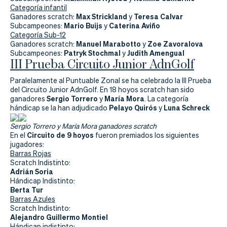
Actualidad
Categoría infantil
Max Strickland
Teresa Calvar
Ganadores scratch:
y
Tienda
Mario Buijs
Caterina Aviño
Subcampeones:
y
Categoría Sub-12
Manuel Marabotto
Zoe Zavoralova
Ganadores scratch:
y
Patryk Stochmal
Judith Amengual
Subcampeones:
y
III Prueba Circuito Junior AdnGolf
Paralelamente al Puntuable Zonal se ha celebrado la III Prueba
del Circuito Junior AdnGolf. En 18 hoyos scratch han sido
Sergio Torrero
María Mora
ganadores
y
. La categoría
Pelayo Quirós
Luna Schreck
hándicap se la han adjudicado
y
Sergio Torrero y María Mora ganadores scratch
Circuito de 9 hoyos
En el
fueron premiados los siguientes
jugadores:
Barras Rojas
Scratch Indistinto:
Adrián Soria
Hándicap Indistinto:
Berta Tur
Barras Azules
Scratch Indistinto:
Alejandro Guillermo Montiel
Hándicap indistinto: