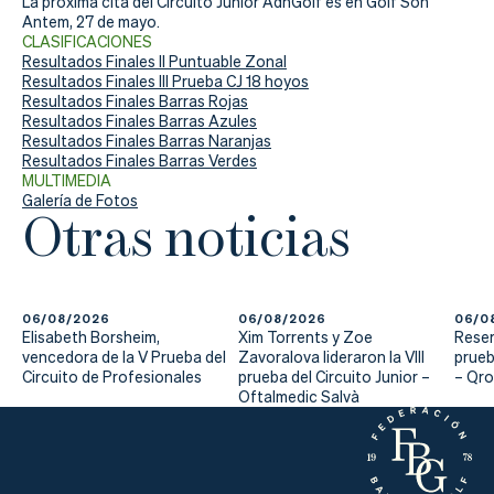
La próxima cita del Circuito Junior AdnGolf es en Golf Son
Antem, 27 de mayo.
CLASIFICACIONES
Resultados Finales II Puntuable Zonal
Resultados Finales III Prueba CJ 18 hoyos
Resultados Finales Barras Rojas
Resultados Finales Barras Azules
Resultados Finales Barras Naranjas
Resultados Finales Barras Verdes
MULTIMEDIA
Galería de Fotos
Otras noticias
06/08/2026
06/08/2026
06/0
Elisabeth Borsheim,
Xim Torrents y Zoe
Reser
vencedora de la V Prueba del
Zavoralova lideraron la VIII
prueb
Circuito de Profesionales
prueba del Circuito Junior –
– Qr
Oftalmedic Salvà