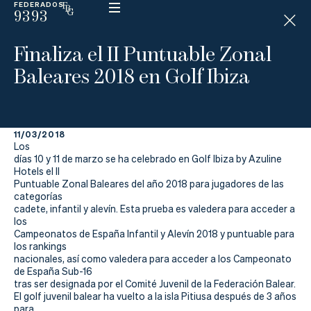
FEDERADOS
9393
ESP
H
Á
Finaliza el II Puntuable Zonal
N
D
Baleares 2018 en Golf Ibiza
I
C
A
P
11/03/2018
Los
La
días 10 y 11 de marzo se ha celebrado en Golf Ibiza by Azuline
Hotels el II
Puntuable Zonal Baleares del año 2018 para jugadores de las
Federación
categorías
cadete, infantil y alevín. Esta prueba es valedera para acceder a
Federarse
los
Campeonatos de España Infantil y Alevín 2018 y puntuable para
los rankings
Jugar
nacionales, así como valedera para acceder a los Campeonato
de España Sub-16
Aprender
tras ser designada por el Comité Juvenil de la Federación Balear.
El golf juvenil balear ha vuelto a la isla Pitiusa después de 3 años
para