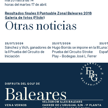
marzo hasta las 14
horas del martes 17 de abril.
Resultados finales II Puntuable Zonal Baleares 2018
Galería de fotos (Flickr)
Otras noticias
23/07/2026
23/07/2026
23/0
Sánchez y Vich, ganadores de
Hugo Borrás se impone en la III
Luna
la II Prueba del Circuito de
Prueba del Circuito Stroke
Españ
Iniciación
Play – Bodegas José L. Ferrer
Baleares
DISFRUTA DEL GOLF DE
VELÒDROM ILLES BALEARS
VEN A VERNOS
CARRER DE L'URUGUAI, S/N - 1ª PLANTA