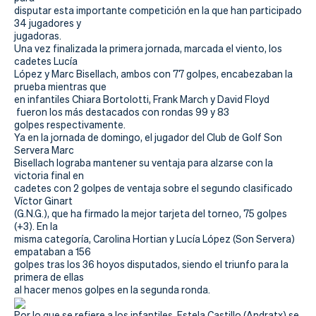
Actualidad
disputar esta importante competición en la que han participado
34 jugadores y
Tienda
jugadoras.
Una vez finalizada la primera jornada, marcada el viento, los
cadetes Lucía
López y Marc Bisellach, ambos con 77 golpes, encabezaban la
prueba mientras que
en infantiles Chiara Bortolotti, Frank March y David Floyd
fueron los más destacados con rondas 99 y 83
golpes respectivamente.
Ya en la jornada de domingo, el jugador del Club de Golf Son
Servera Marc
Bisellach lograba mantener su ventaja para alzarse con la
victoria final en
cadetes con 2 golpes de ventaja sobre el segundo clasificado
Víctor Ginart
(G.N.G.), que ha firmado la mejor tarjeta del torneo, 75 golpes
(+3). En la
misma categoría, Carolina Hortian y Lucía López (Son Servera)
empataban a 156
golpes tras los 36 hoyos disputados, siendo el triunfo para la
primera de ellas
al hacer menos golpes en la segunda ronda.
Por lo que se refiere a los infantiles, Estela Castillo (Andratx) se