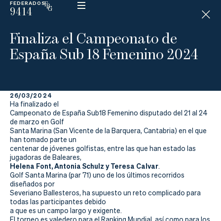
FEDERADOS
9414
ESP
H
Á
Finaliza el Campeonato de
N
D
España Sub 18 Femenino 2024
I
C
A
P
26/03/2024
Ha finalizado el
La
Campeonato de España Sub18 Femenino disputado del 21 al 24
de marzo en Golf
Santa Marina (San Vicente de la Barquera, Cantabria) en el que
Federación
han tomado parte un
centenar de jóvenes golfistas, entre las que han estado las
Federarse
jugadoras de Baleares,
Helena Font, Antonia Schulz y Teresa Calvar
.
Golf Santa Marina (par 71) uno de los últimos recorridos
Jugar
diseñados por
Severiano Ballesteros, ha supuesto un reto complicado para
Aprender
todas las participantes debido
a que es un campo largo y exigente.
El torneo es valedero para el Ranking Mundial, así como para los