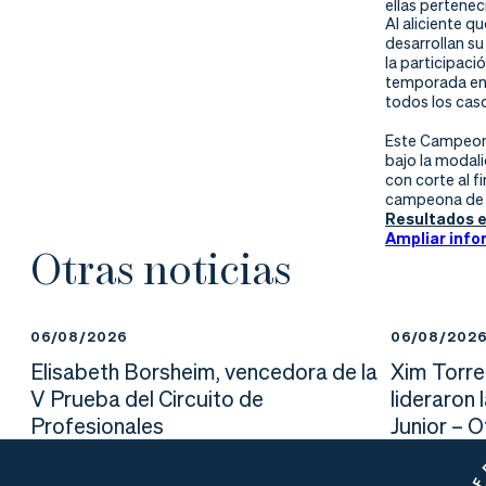
nd
ali
da
ellas pertenec
Al aliciente q
desarrollan s
er
da
la participac
temporada en 
todos los cas
d
Este Campeon
bajo la modali
con corte al f
campeona de E
Resultados e
Ampliar info
Otras noticias
06/08/2026
06/08/202
Elisabeth Borsheim, vencedora de la
Xim Torre
V Prueba del Circuito de
lideraron 
Profesionales
Junior – 