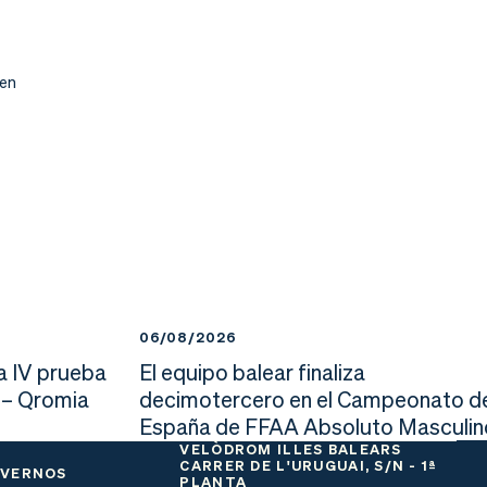
 en
06/08/2026
a IV prueba
El equipo balear finaliza
 – Qromia
decimotercero en el Campeonato d
España de FFAA Absoluto Masculin
VELÒDROM ILLES BALEARS
CARRER DE L'URUGUAI, S/N - 1ª
 VERNOS
PLANTA