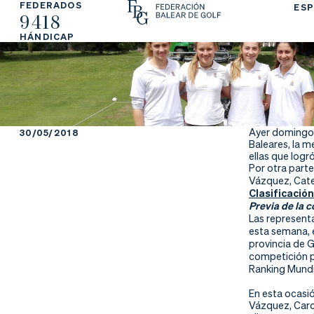
FEDERADOS
ESP
9418
La
Fe
Ju
HÁNDICAP
Fe
de
ga
de
ra
r
ra
rs
Ayer domingo 
30/05/2018
Baleares, la m
ci
e
ellas que logró
Por otra parte
Vázquez, Cate
ón
Clasificación
Previa de la 
Las represent
esta semana, e
provincia de 
Ap
Ac
Ti
competición p
Ranking Mund
re
tu
en
En esta ocasi
Vázquez, Carol