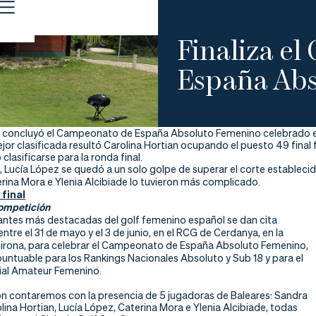
Finaliza e
España Ab
concluyó el Campeonato de España Absoluto Femenino celebrado en 
ejor clasificada resultó Carolina Hortian ocupando el puesto 49 final 
 clasificarse para la ronda final.
, Lucía López se quedó a un solo golpe de superar el corte establecid
rina Mora e Ylenia Alcibiade lo tuvieron más complicado.
 final
competición
antes más destacadas del golf femenino español se dan cita
ntre el 31 de mayo y el 3 de junio, en el RCG de Cerdanya, en la
Girona, para celebrar el Campeonato de España Absoluto Femenino,
untuable para los Rankings Nacionales Absoluto y Sub 18 y para el
ial Amateur Femenino.
ón contaremos con la presencia de 5 jugadoras de Baleares: Sandra
ina Hortian, Lucía López, Caterina Mora e Ylenia Alcibiade, todas