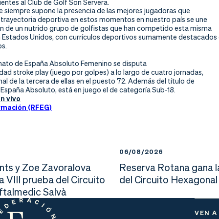
ientes al Club de Golf Son Servera.
ue siempre supone la presencia de las mejores jugadoras que
u trayectoria deportiva en estos momentos en nuestro país se une
ión de un nutrido grupo de golfistas que han competido esta misma
Estados Unidos, con currículos deportivos sumamente destacados
os.
ato de España Absoluto Femenino se disputa
dad stroke play (juego por golpes) a lo largo de cuatro jornadas,
inal de la tercera de ellas en el puesto 72. Además del título de
spaña Absoluto, está en juego el de categoría Sub-18.
n vivo
rmación (RFEG)
6
06/08/2026
nts y Zoe Zavoralova
Reserva Rotana gana l
la VIII prueba del Circuito
del Circuito Hexagonal
Oftalmedic Salvà
VEN A