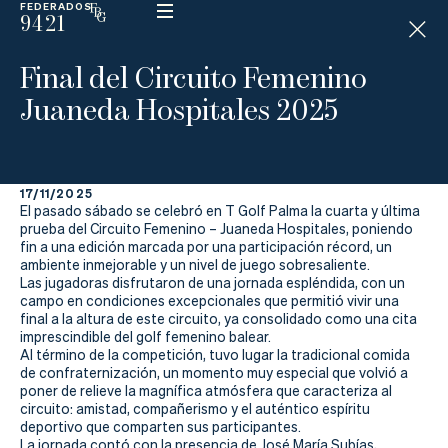
FEDERADOS
9421
ESP
H
Á
Final del Circuito Femenino
N
D
Juaneda Hospitales 2025
I
C
A
P
17/11/2025
El pasado sábado se celebró en T Golf Palma la cuarta y última
La
prueba del Circuito Femenino – Juaneda Hospitales, poniendo
fin a una edición marcada por una participación récord, un
ambiente inmejorable y un nivel de juego sobresaliente.
Federación
Las jugadoras disfrutaron de una jornada espléndida, con un
campo en condiciones excepcionales que permitió vivir una
Federarse
final a la altura de este circuito, ya consolidado como una cita
imprescindible del golf femenino balear.
Al término de la competición, tuvo lugar la tradicional comida
Jugar
de confraternización, un momento muy especial que volvió a
poner de relieve la magnífica atmósfera que caracteriza al
Aprender
circuito: amistad, compañerismo y el auténtico espíritu
deportivo que comparten sus participantes.
La jornada contó con la presencia de José María Subías,