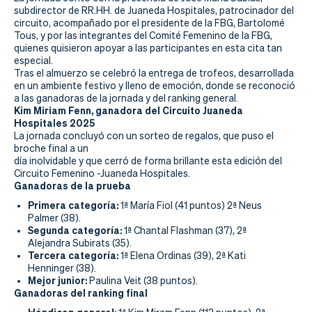
Actualidad
subdirector de RR.HH. de Juaneda Hospitales, patrocinador del
circuito, acompañado por el presidente de la FBG, Bartolomé
Tienda
Tous, y por las integrantes del Comité Femenino de la FBG,
quienes quisieron apoyar a las participantes en esta cita tan
especial.
Tras el almuerzo se celebró la entrega de trofeos, desarrollada
en un ambiente festivo y lleno de emoción, donde se reconoció
a las ganadoras de la jornada y del ranking general.
Kim Miriam Fenn, ganadora del Circuito Juaneda
Hospitales 2025
La jornada concluyó con un sorteo de regalos, que puso el
broche final a un
día inolvidable y que cerró de forma brillante esta edición del
Circuito Femenino -Juaneda Hospitales.
Ganadoras de la prueba
Primera categoría:
1ª María Fiol (41 puntos) 2ª Neus
Palmer (38).
Segunda categoría:
1ª Chantal Flashman (37), 2ª
Alejandra Subirats (35).
Tercera categoría:
1ª Elena Ordinas (39), 2ª Kati
Henninger (38).
Mejor junior:
Paulina Veit (38 puntos).
Ganadoras del ranking final