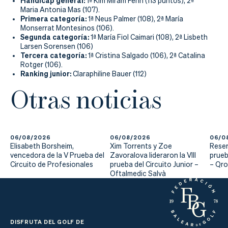
Hándicap general:
1ª Kim Miram Fenn (113 puntos), 2ª
Maria Antonia Mas (107).
Primera categoría:
1ª Neus Palmer (108), 2ª María
Monserrat Montesinos (106).
Segunda categoría:
1ª María Fiol Caimari (108), 2ª Lisbeth
Larsen Sorensen (106)
Tercera categoría:
1ª Cristina Salgado (106), 2ª Catalina
Rotger (106).
Ranking junior:
Claraphiline Bauer (112)
Otras noticias
06/08/2026
06/08/2026
06/0
Elisabeth Borsheim,
Xim Torrents y Zoe
Reser
vencedora de la V Prueba del
Zavoralova lideraron la VIII
prueb
Circuito de Profesionales
prueba del Circuito Junior –
– Qr
Oftalmedic Salvà
DISFRUTA DEL GOLF DE