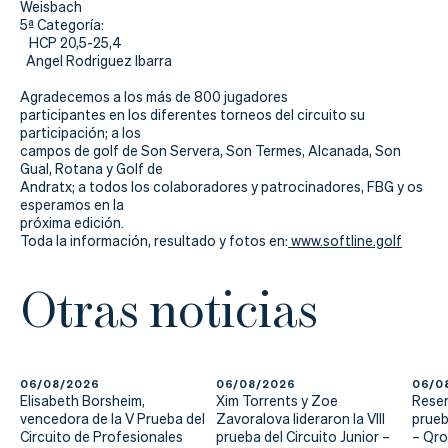
Weisbach
5ª Categoría
:
HCP 20,5-25,4
Angel Rodriguez Ibarra
Agradecemos a los más de 800 jugadores
participantes en los diferentes torneos del circuito su
participación; a los
campos de golf de Son Servera, Son Termes, Alcanada, Son
Gual, Rotana y Golf de
Andratx; a todos los colaboradores y patrocinadores, FBG y os
esperamos en la
próxima edición.
Toda la información, resultado y fotos en:
www.softline.golf
Otras noticias
06/08/2026
06/08/2026
06/0
Elisabeth Borsheim,
Xim Torrents y Zoe
Reser
vencedora de la V Prueba del
Zavoralova lideraron la VIII
prueb
Circuito de Profesionales
prueba del Circuito Junior –
– Qr