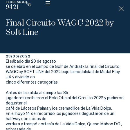
FEDERADOS
9421
ESP
H
Á
Final Circuito WAGC 2022 by
N
D
Soft Line
I
C
A
P
23/08/2022
El sábado día 20 de agosto
La
se celebró en el campo de Golf de Andratx
la final del Circuito
WAGC by SOFT LINE del 2022 bajo la modalidad de Medal Play
+4 y dividido en
Federación
cinco diferentes categorías.
Federarse
Antes de la salida al campo los 85
jugadores recibieron el Polo Oficial del Circuito 2022 y pudieron
degustar el
Jugar
café de Lácteos Palma y los cremadillos de La Vida Dolça.
En el hoyo 14 del recorrido los jugadores degustaron de un
Aprender
halfway con cocas de
verdura y trampó cortesía de La Vida Dolça, Queso Mahon D.O.,
sobrasada de