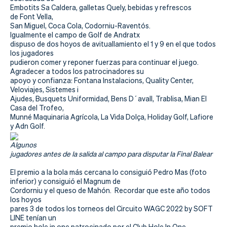
Actualidad
Embotits Sa Caldera, galletas Quely, bebidas y refrescos
de Font Vella,
Tienda
San Miguel, Coca Cola, Codorniu-Raventós.
Igualmente el campo de Golf de Andratx
dispuso de dos hoyos de avituallamiento el 1 y 9 en el que todos
los jugadores
pudieron comer y reponer fuerzas para continuar el juego.
Agradecer a todos los patrocinadores su
apoyo y confianza: Fontana Instalacions, Quality Center,
Veloviajes, Sistemes i
Ajudes, Busquets Uniformidad, Bens D´avall, Trablisa, Mian El
Casa del Trofeo,
Munné Maquinaria Agrícola, La Vida Dolça, Holiday Golf, Lafiore
y Adn Golf.
Algunos
jugadores antes de la salida al campo para disputar la Final Balear
El premio a la bola más cercana lo consiguió Pedro Mas (foto
inferior) y consiguió el Magnum de
Cordorniu y el queso de Mahón. Recordar que este año todos
los hoyos
pares 3 de todos los torneos del Circuito WAGC 2022 by SOFT
LINE tenían un
premio hole in one patrocinado por el Club Hole In One.