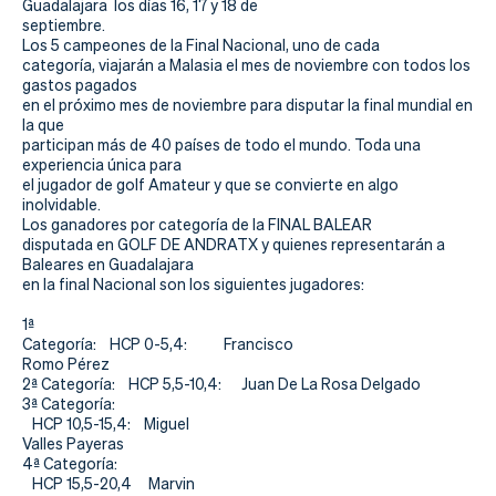
Guadalajara los días 16, 17 y 18 de
septiembre.
Los 5 campeones de la Final Nacional, uno de cada
categoría, viajarán a Malasia el mes de noviembre con todos los
gastos pagados
en el próximo mes de noviembre para disputar la final mundial en
la que
participan más de 40 países de todo el mundo. Toda una
experiencia única para
el jugador de golf Amateur y que se convierte en algo
inolvidable.
Los ganadores por categoría de la FINAL BALEAR
disputada en GOLF DE ANDRATX y quienes representarán a
Baleares en Guadalajara
en la final Nacional son los siguientes jugadores:
1ª
Categoría
: HCP 0-5,4: Francisco
Romo Pérez
2ª Categoría: HCP 5,5-10,4: Juan De La Rosa Delgado
3ª Categoría:
HCP 10,5-15,4: Miguel
Valles Payeras
4ª Categoría
:
HCP 15,5-20,4 Marvin