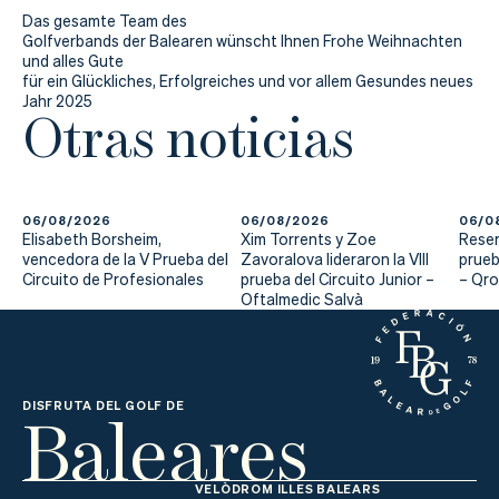
Actualidad
Das gesamte Team des
Golfverbands der Balearen wünscht Ihnen Frohe Weihnachten
Tienda
und alles Gute
für ein Glückliches, Erfolgreiches und vor allem Gesundes neues
Jahr 2025
Otras noticias
06/08/2026
06/08/2026
06/0
Elisabeth Borsheim,
Xim Torrents y Zoe
Reser
vencedora de la V Prueba del
Zavoralova lideraron la VIII
prueb
Circuito de Profesionales
prueba del Circuito Junior –
– Qr
Oftalmedic Salvà
Baleares
DISFRUTA DEL GOLF DE
VELÒDROM ILLES BALEARS