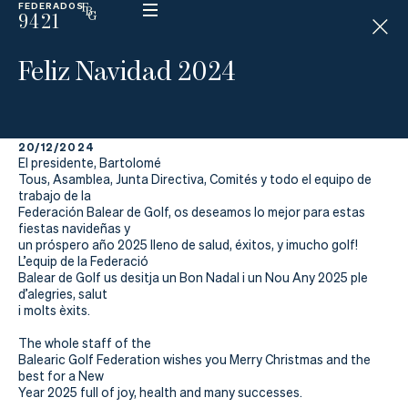
FEDERADOS
9421
ESP
H
Á
Feliz Navidad 2024
N
D
I
C
A
P
20/12/2024
El presidente, Bartolomé
Tous, Asamblea, Junta Directiva, Comités y todo el equipo de
trabajo de la
La
Federación Balear de Golf, os deseamos lo mejor para estas
fiestas navideñas y
un próspero año 2025 lleno de salud, éxitos, y ¡mucho golf!
Federación
L’equip de la Federació
Balear de Golf us desitja un Bon Nadal i un Nou Any 2025 ple
Federarse
d’alegries, salut
i molts èxits.
Jugar
The whole staff of the
Balearic Golf Federation wishes you Merry Christmas and the
Aprender
best for a New
Year 2025 full of joy, health and many successes.