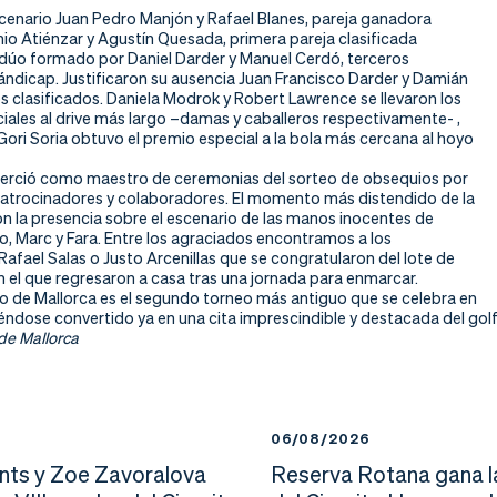
scenario Juan Pedro Manjón y Rafael Blanes, pareja ganadora
io Atiénzar y Agustín Quesada, primera pareja clasificada
l dúo formado por Daniel Darder y Manuel Cerdó, terceros
ándicap. Justificaron su ausencia Juan Francisco Darder y Damián
 clasificados. Daniela Modrok y Robert Lawrence se llevaron los
iales al drive más largo –damas y caballeros respectivamente- ,
ori Soria obtuvo el premio especial a la bola más cercana al hoyo
jerció como maestro de ceremonias del sorteo de obsequios por
patrocinadores y colaboradores. El momento más distendido de la
n la presencia sobre el escenario de las manos inocentes de
o, Marc y Fara. Entre los agraciados encontramos a los
Rafael Salas o Justo Arcenillas que se congratularon del lote de
 el que regresaron a casa tras una jornada para enmarcar.
io de Mallorca es el segundo torneo más antiguo que se celebra en
éndose convertido ya en una cita imprescindible y destacada del golf
 de Mallorca
6
06/08/2026
nts y Zoe Zavoralova
Reserva Rotana gana l