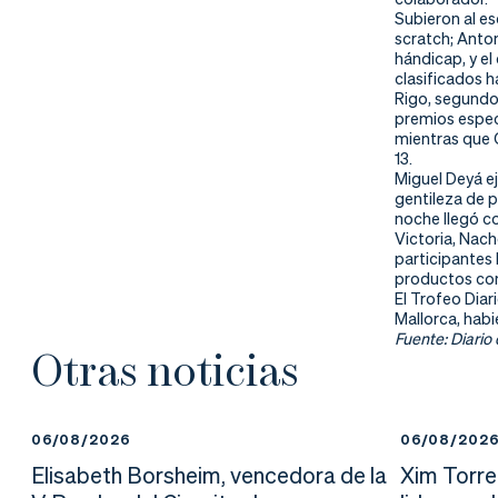
nd
ali
da
Subieron al e
scratch; Anton
er
da
hándicap, y e
clasificados h
Rigo, segundos
d
premios espec
mientras que G
13.
Miguel Deyá e
gentileza de 
noche llegó co
Victoria, Nach
participantes 
productos con
El Trofeo Diar
Mallorca, habi
Fuente: Diario
Otras noticias
06/08/2026
06/08/202
Elisabeth Borsheim, vencedora de la
Xim Torre