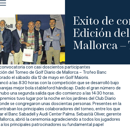
Exito de co
Edición del
Mallorca –
 convocatoria con casi doscientos participantes
ición del Torneo de Golf Diario de Mallorca – Trofeo Banc
brado el sábado día 12 de mayo en Golf Maioris.
ancó a las 8:30 horas con la competición que se desarrolló bajo
parejas mejor bola stableford hándicap. Dado el gran número de
 hubo una segunda salida que dio comienzo a las 14:30 horas.
premios tuvo lugar por la noche en los jardines del Club Diario
donde se congregaron unas doscientas personas. Presentes en la
ntraban los principales colaboradores del torneo, entre los que
ar el Banc Sabadell y Audi Center Palma. Sebastià Oliver, gerente
Mallorca, abrió la ceremonia agradeciendo a todos los jugadores
 a los principales patrocinadores su fundamental papel