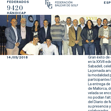
FEDERADOS
ESP
9420
La
Fe
Ju
HÁNDICAP
Fe
de
ga
de
ra
r
ra
rs
ci
e
Gran éxito de
14/05/2018
en la XXVII ed
ón
Sabadell, cele
La jornada arr
la modalidad 
participantes
La entrega de 
Ap
Ac
Ti
de Mallorca, 
velada se enco
no podían falt
re
tu
en
del Diario de 
su presencia y
colaborador.