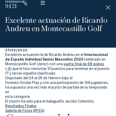
FEDERADOS
9421
ESP
H
Á
Excelente actuación de Ricardo
N
D
Andreu en Montecastillo Golf
I
C
A
P
27/02/2023
Internacional
Excelente actuación la de Ricardo Andreu en el
de España Individual Senior Masculino 2023
La
celebrado en
Montecastillo Golf (Jerez) con una
vuelta final de 68 golpes
(-4)
que le hizo remontar 31 puestos para terminar en el puesto
Federación
17 y tercer español clasificado.
Disputado del 24 al 26 de febrero bajo el
Federarse
formato Stroke Play y con una participación de 108 jugadores,
ha supuesto una vez más el punto de partida de la temporada
en
Jugar
esta categoría.
El triunfo ha sido para el malagueño Jacobo Celestino.
Aprender
Resultados Finales
Galería de Fotos (RFEG)