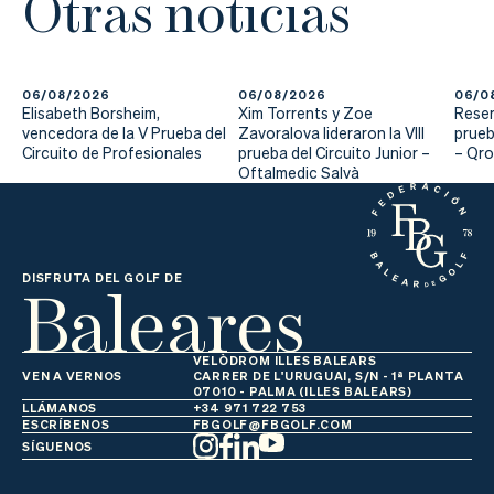
Otras noticias
Actualidad
Tienda
06/08/2026
06/08/2026
06/0
Elisabeth Borsheim,
Xim Torrents y Zoe
Reser
vencedora de la V Prueba del
Zavoralova lideraron la VIII
prueb
Circuito de Profesionales
prueba del Circuito Junior –
– Qr
Oftalmedic Salvà
Baleares
DISFRUTA DEL GOLF DE
VELÒDROM ILLES BALEARS
VEN A VERNOS
CARRER DE L'URUGUAI, S/N - 1ª PLANTA
07010 - PALMA (ILLES BALEARS)
LLÁMANOS
+34 971 722 753
ESCRÍBENOS
FBGOLF@FBGOLF.COM
SÍGUENOS