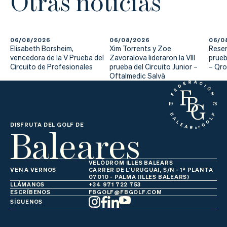
Otras noticias
06/08/2026
06/08/2026
06/0
Elisabeth Borsheim,
Xim Torrents y Zoe
Reser
vencedora de la V Prueba del
Zavoralova lideraron la VIII
prueb
Circuito de Profesionales
prueba del Circuito Junior –
– Qr
Oftalmedic Salvà
Baleares
DISFRUTA DEL GOLF DE
VELÒDROM ILLES BALEARS
VEN A VERNOS
CARRER DE L'URUGUAI, S/N - 1ª PLANTA
07010 - PALMA (ILLES BALEARS)
LLÁMANOS
+34 971 722 753
ESCRÍBENOS
FBGOLF@FBGOLF.COM
SÍGUENOS