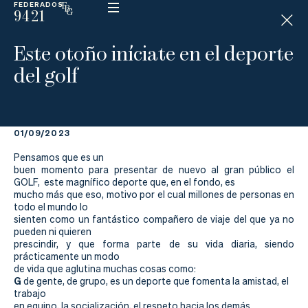
FEDERADOS
9421
ESP
H
Á
Este otoño iníciate en el deporte
N
D
del golf
I
C
A
P
01/09/2023
La
Pensamos que es un
buen momento para presentar de nuevo al gran público el
GOLF, este magnífico deporte que, en el fondo, es
Federación
mucho más que eso, motivo por el cual millones de personas en
todo el mundo lo
Federarse
sienten como un fantástico compañero de viaje del que ya no
pueden ni quieren
prescindir, y que forma parte de su vida diaria, siendo
Jugar
prácticamente un modo
de vida que aglutina muchas cosas como:
Aprender
G
de gente, de grupo, es un deporte que fomenta la amistad, el
trabajo
en equipo, la socialización, el respeto hacia los demás