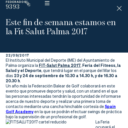
FEDERADOS
9393
ESP
H
Á
Este fin de semana estamos en
N
D
la Fit Salut Palma 2017
I
C
A
P
22/09/2017
El Instituto Municipal del Deporte (IME) del Ayuntamiento de
La
FIT-Salut Palma 2017
Feria del Fitness, la
Palma organiza la
,
Salud y el Deporte
, que tendrá lugar en el parque del Mar los
23 y 24 de septiembre
de 10.30 a 14.30 h, y de 16.30 a
días
Federación
20.30 h
.
Un año más la Federación Balear de Golf colaborará en este
Federarse
evento que promueve deporte y salud, con un stand en el que
las personas interesadas tendrán la oportunidad de informarse
acerca de nuestro deporte y realizar una primera toma de
Jugar
Spain
contacto mediante una cancha hinchable cortesía de
Golf Academy
en la que se podrán efectuar swings de práctica
Aprender
bajo la supervisión de un profesional de golf.
La Feria
ocupará el