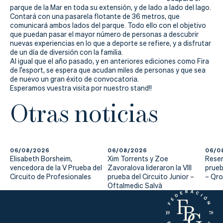
Actualidad
parque de la Mar en toda su extensión, y de lado a lado del lago.
Contará con una pasarela flotante de 36 metros, que
Tienda
comunicará ambos lados del parque. Todo ello con el objetivo
que puedan pasar el mayor número de personas a descubrir
nuevas experiencias en lo que a deporte se refiere, y a disfrutar
de un día de diversión con la familia.
Al igual que el año pasado, y en anteriores ediciones como Fira
de l’esport, se espera que acudan miles de personas y que sea
de nuevo un gran éxito de convocatoria.
Esperamos vuestra visita por nuestro stand!!
Otras noticias
06/08/2026
06/08/2026
06/0
Elisabeth Borsheim,
Xim Torrents y Zoe
Reser
vencedora de la V Prueba del
Zavoralova lideraron la VIII
prueb
Circuito de Profesionales
prueba del Circuito Junior –
– Qr
Oftalmedic Salvà