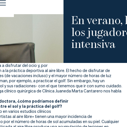
En verano, 
los jugador
intensiva
a a disfrutar del ocio y, por
a la práctica deportiva al aire libre. El hecho de disfrutar de
es (de vacaciones incluso) y el mayor número de horas de luz
man, por ejemplo, a practicar el golf. Sin embargo, hay un
ol y sus radiaciones- con el que tenemos que ir con sumo cuidado.
a clínico quirúrgica de Clínica Juaneda Marta Cantarero nos habla
doctora, ¿cómo podríamos definir
tre el sol y la práctica del golf?
 en varios estudios clínicos
tistas al aire libre» tienen una mayor incidencia de
o por el número de horas de sol acumuladas en su piel. Cualquier
ticada al aire libre produce una acumulación de lesiones en