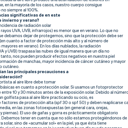
ue, en la mayoría de los casos, nuestro cuerpo consigue
o no siempre al 100%.
cias significativas de en este
e invierno y verano?
incidencia de radiación solar
 rayos UVA, UVB, infrarrojos) es menor que en verano. Lo que no
que debamos dejar de protegernos, sino que la protección debe ser
 (en cuanto a factor de protección más alto y al número de
 mayores en verano). En los días nublados, la radiación
VA y UVB) traspasa las nubes de igual manera que un día no
 tanto, nos pueden producir efectos negativos en nuestra piel
ormación de manchas, mayor incidencia de cáncer cutáneo y mayor
o cutáneo.
ían las principales precauciones a
sideración?
rtista al aire libre debe tomar
básicas en cuanto a protección solar. Si usamos un fotoprotector
 entre 10 y 30 minutos antes de la exposición solar. Debido al númer
n golfista pasa al aire libre practicando su ocio, es
factores de protección alta (spf 30 o spf 50) y deben reaplicarse c
edia, en las zonas fotoexpuestas (en general cara, orejas,
 y piernas). El uso de gafas y gorra es prácticamente obligatorio
s. Debemos tener en cuenta que no sólo estamos protegiéndonos de
solar, sino de «acumular sol» en la piel, ya que ésta tiene