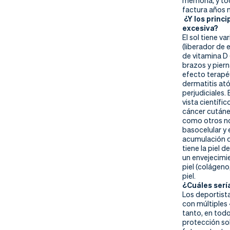
memoria, y to
factura años 
¿Y los princ
excesiva?
El sol tiene v
(liberador de 
de vitamina D 
brazos y piern
efecto terapéu
dermatitis ató
perjudiciales
vista científi
cáncer cutáne
como otros n
basocelular y
acumulación d
tiene la piel 
un envejecimi
piel (colágeno
piel.
¿Cuáles serí
Los deportistas
con múltiples 
tanto, en todo
protección so