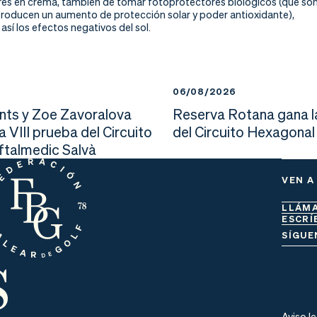
es en crema, también de tomar fotoprotectores biológicos (que so
 producen un aumento de protección solar y poder antioxidante),
sí los efectos negativos del sol.
6
06/08/2026
nts y Zoe Zavoralova
Reserva Rotana gana l
la VIII prueba del Circuito
del Circuito Hexagonal
Oftalmedic Salvà
VEN A
LLÁM
ESCRÍ
s
SÍGUE
Aviso l