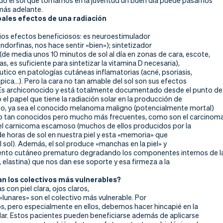
do el sol que tomamos en la juventud un buen día puede pasarnos
más adelante.
ipales efectos de una radiación
arios efectos beneficiosos: es neuroestimulador
endorfinas, nos hace sentir «bien»); sintetizador
(de media unos 10 minutos de sol al día en zonas de cara, escote,
as, es suficiente para sintetizar la vitamina D necesaria),
tico en patologías cutáneas inflamatorias (acné, psoriasis,
pica…). Pero la cara no tan amable del sol son sus efectos
. Es archiconocido y está totalmente documentado desde el punto de
co el papel que tiene la radiación solar en la producción de
o, ya sea el conocido melanoma maligno (potencialmente mortal)
o tan conocidos pero mucho más frecuentes, como son el carcinom
 el carnicoma escamoso (muchos de ellos producidos por la
e horas de sol en nuestra piel y esta «memoria» que
del sol). Además, el sol produce «manchas en la piel» y
ento cutáneo prematuro degradando los componentes internos de l
, elastina) que nos dan ese soporte y esa firmeza a la
an los colectivos más vulnerables?
 con piel clara, ojos claros,
«lunares» son el colectivo más vulnerable. Por
s, pero especialmente en ellos, debemos hacer hincapié en la
lar. Estos pacientes pueden beneficiarse además de aplicarse