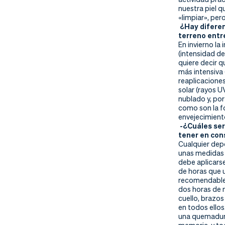
nd
ali
da
nuestra piel q
«limpiar», per
er
da
¿Hay diferen
terreno entr
En invierno la 
d
(intensidad de
quiere decir 
más intensiva
reaplicaciones
solar (rayos U
nublado y, por
como son la f
envejecimient
-¿Cuáles ser
tener en con
Cualquier depo
unas medidas 
debe aplicarse
de horas que u
recomendable 
dos horas de m
cuello, brazos
en todos ello
una quemadura 