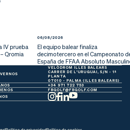
n
06/08/2026
a IV prueba
El equipo balear finaliza
 – Qromia
decimotercero en el Campeonato d
España de FFAA Absoluto Masculin
VELÒDROM ILLES BALEARS
CARRER DE L'URUGUAI, S/N - 1ª
 VERNOS
PLANTA
07010 - PALMA (ILLES BALEARS)
ANOS
+34 971 722 753
BENOS
FBGOLF@FBGOLF.COM
NOS
egal
Política de privacidad
Política de cookies