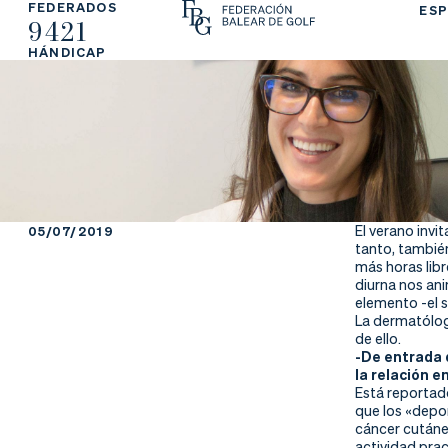
FEDERADOS
ESP
9421
La
Fe
Ju
HÁNDICAP
Fe
de
ga
de
ra
r
ra
rs
ci
e
El verano invit
05/07/2019
tanto, también 
ón
más horas libr
diurna nos ani
elemento -el s
La dermatólog
de ello.
Ap
Ac
Ti
-De entrada 
la relación en
Está reportado
re
tu
en
que los «depor
cáncer cutáne
actividad prac