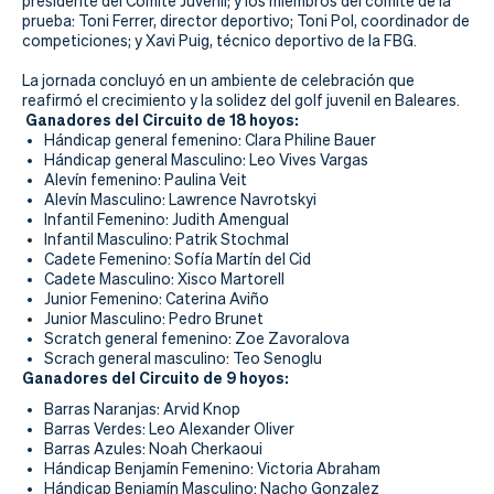
Actualidad
presidente del Comité Juvenil; y los miembros del comité de la
prueba: Toni Ferrer, director deportivo; Toni Pol, coordinador de
competiciones; y Xavi Puig, técnico deportivo de la FBG.
Tienda
La jornada concluyó en un ambiente de celebración que
reafirmó el crecimiento y la solidez del golf juvenil en Baleares.
Ganadores del Circuito de 18 hoyos:
Hándicap general femenino: Clara Philine Bauer
Hándicap general Masculino: Leo Vives Vargas
Alevín femenino: Paulina Veit
Alevín Masculino: Lawrence Navrotskyi
Infantil Femenino: Judith Amengual
Infantil Masculino: Patrik Stochmal
Cadete Femenino: Sofía Martín del Cid
Cadete Masculino: Xisco Martorell
Junior Femenino: Caterina Aviño
Junior Masculino: Pedro Brunet
Scratch general femenino: Zoe Zavoralova
Scrach general masculino: Teo Senoglu
Ganadores del Circuito de 9 hoyos:
Barras Naranjas: Arvid Knop
Barras Verdes: Leo Alexander Oliver
Barras Azules: Noah Cherkaoui
Hándicap Benjamín Femenino: Victoria Abraham
Hándicap Benjamín Masculino: Nacho Gonzalez