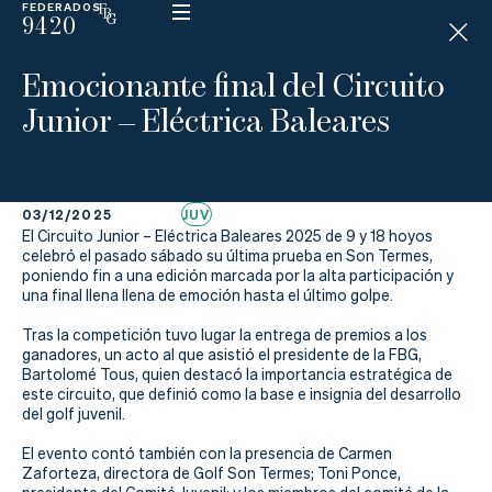
FEDERADOS
9420
ESP
H
Á
Emocionante final del Circuito
N
D
Junior – Eléctrica Baleares
I
C
A
P
03/12/2025
JUV
El Circuito Junior – Eléctrica Baleares 2025 de 9 y 18 hoyos
La
celebró el pasado sábado su última prueba en Son Termes,
poniendo fin a una edición marcada por la alta participación y
una final llena llena de emoción hasta el último golpe.
Federación
Tras la competición tuvo lugar la entrega de premios a los
Federarse
ganadores, un acto al que asistió el presidente de la FBG,
Bartolomé Tous, quien destacó la importancia estratégica de
este circuito, que definió como la base e insignia del desarrollo
Jugar
del golf juvenil.
Aprender
El evento contó también con la presencia de Carmen
Zaforteza, directora de Golf Son Termes; Toni Ponce,