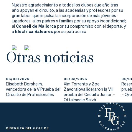
Nuestro agradecimiento a todos los clubes que año tras
año apoyan el circuito; a las academias y profesores por su
gran labor, que impulsa la incorporación de más jóvenes
jugadores; a los padres y familias por su apoyo incondicional;
Consell de Mallorca
al
por su compromiso con el deporte; y
Eléctrica Baleares
a
por su patrocinio.
Otras noticias
06/08/2026
06/08/2026
06/0
Elisabeth Borsheim,
Xim Torrents y Zoe
Reser
vencedora de la V Prueba del
Zavoralova lideraron la VIII
prueb
Circuito de Profesionales
prueba del Circuito Junior –
– Qr
Oftalmedic Salvà
DISFRUTA DEL GOLF DE