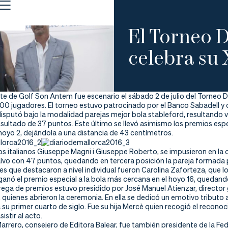
El Torneo D
celebra su
ste de Golf Son Antem fue escenario el sábado 2 de julio del Torneo D
00 jugadores. El torneo estuvo patrocinado por el Banco Sabadell y c
isputó bajo la modalidad parejas mejor bola stableford, resultando 
sultado de 37 puntos. Este último se llevó asimismo los premios espec
hoyo 2, dejándola a una distancia de 43 centímetros.
los italianos Giuseppe Magni i Giuseppe Roberto, se impusieron en l
alvo con 47 puntos, quedando en tercera posición la pareja formada 
s que destacaron a nivel individual fueron Carolina Zaforteza, que lo
anó el premio especial a la bola más cercana en el hoyo 16, quedando
rega de premios estuvo presidido por José Manuel Atienzar, director g
, quienes abrieron la ceremonia. En ella se dedicó un emotivo tributo
su primer cuarto de siglo. Fue su hija Mercè quien recogió el recono
istir al acto.
rrero, consejero de Editora Balear, fue también presidente de la Fe