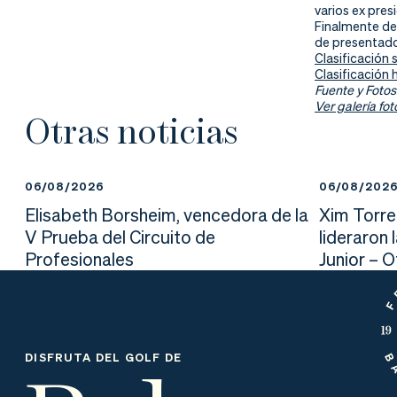
nd
ali
da
varios ex pres
Finalmente de
de presentador
er
da
Clasificación 
Clasificación
d
Fuente y Fotos
Ver galería fot
Otras noticias
06/08/2026
06/08/202
Elisabeth Borsheim, vencedora de la
Xim Torre
V Prueba del Circuito de
lideraron 
Profesionales
Junior – 
DISFRUTA DEL GOLF DE