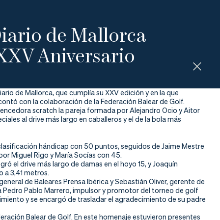
iario de Mallorca
 XXV Aniversario
iario de Mallorca, que cumplía su XXV edición y en la que
ontó con la colaboración de la Federación Balear de Golf.
vencedora scratch la pareja formada por Alejandro Ocio y Aitor
iales al drive más largo en caballeros y el de la bola más
a clasificación hándicap con 50 puntos, seguidos de Jaime Mestre
por Miguel Rigo y María Socías con 45.
gró el drive más largo de damas en el hoyo 15, y Joaquín
 a 3,41 metros.
eneral de Baleares Prensa Ibérica y Sebastián Oliver, gerente de
 a Pedro Pablo Marrero, impulsor y promotor del torneo de golf
cimiento y se encargó de trasladar el agradecimiento de su padre
deración Balear de Golf. En este homenaje estuvieron presentes