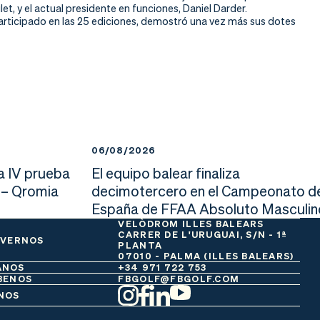
, y el actual presidente en funciones, Daniel Darder.
articipado en las 25 ediciones, demostró una vez más sus dotes
06/08/2026
a IV prueba
El equipo balear finaliza
 – Qromia
decimotercero en el Campeonato d
España de FFAA Absoluto Masculin
VELÒDROM ILLES BALEARS
CARRER DE L'URUGUAI, S/N - 1ª
 VERNOS
PLANTA
07010 - PALMA (ILLES BALEARS)
ANOS
+34 971 722 753
BENOS
FBGOLF@FBGOLF.COM
NOS