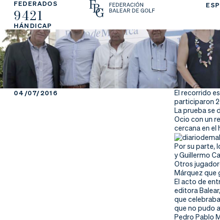
FEDERADOS
ESP
9421
La
Fe
Ju
HÁNDICAP
Fe
de
ga
de
ra
r
ra
rs
El recorrido e
04/07/2016
participaron 2
ci
e
La prueba se d
Ocio con un re
cercana en el 
ón
Por su parte, 
y Guillermo C
Otros jugadore
Márquez que g
Ap
Ac
Ti
El acto de ent
editora Balear
re
tu
en
que celebraba 
que no pudo as
Pedro Pablo Ma