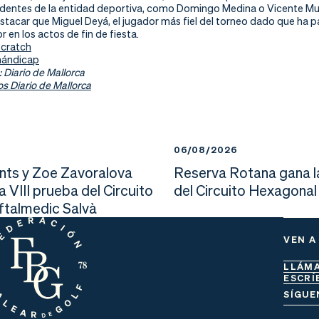
identes de la entidad deportiva, como Domingo Medina o Vicente Mulet
stacar que Miguel Deyá, el jugador más fiel del torneo dado que ha p
 en los actos de fin de fiesta.
scratch
 hándicap
: Diario de Mallorca
os Diario de Mallorca
6
06/08/2026
nts y Zoe Zavoralova
Reserva Rotana gana l
la VIII prueba del Circuito
del Circuito Hexagonal
Oftalmedic Salvà
VEN A
LLÁM
ESCRÍ
SÍGUE