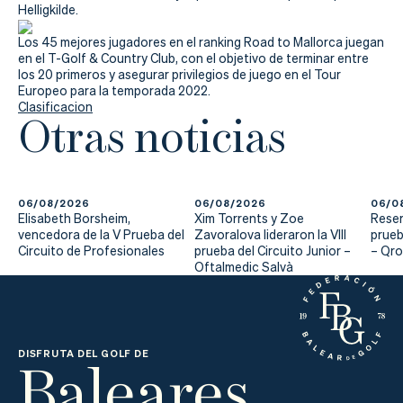
Actualidad
Helligkilde.
Tienda
Los 45 mejores jugadores en el ranking Road to Mallorca juegan
en el T-Golf & Country Club, con el objetivo de terminar entre
los 20 primeros y asegurar privilegios de juego en el Tour
Europeo para la temporada 2022.
Clasificacion
Otras noticias
06/08/2026
06/08/2026
06/0
Elisabeth Borsheim,
Xim Torrents y Zoe
Reser
vencedora de la V Prueba del
Zavoralova lideraron la VIII
prueb
Circuito de Profesionales
prueba del Circuito Junior –
– Qr
Oftalmedic Salvà
Baleares
DISFRUTA DEL GOLF DE