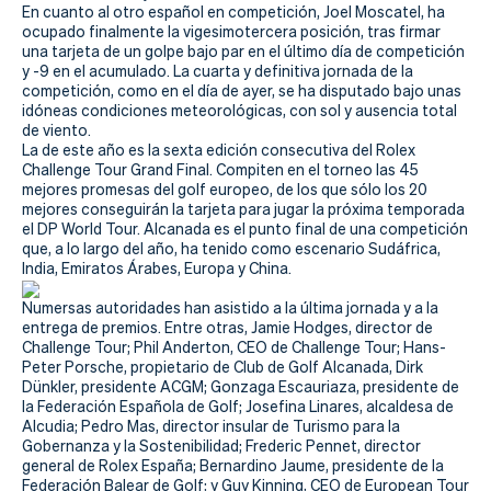
Actualidad
En cuanto al otro español en competición, Joel Moscatel, ha
ocupado finalmente la vigesimotercera posición, tras firmar
Tienda
una tarjeta de un golpe bajo par en el último día de competición
y -9 en el acumulado. La cuarta y definitiva jornada de la
competición, como en el día de ayer, se ha disputado bajo unas
idóneas condiciones meteorológicas, con sol y ausencia total
de viento.
La de este año es la sexta edición consecutiva del Rolex
Challenge Tour Grand Final. Compiten en el torneo las 45
mejores promesas del golf europeo, de los que sólo los 20
mejores conseguirán la tarjeta para jugar la próxima temporada
el DP World Tour. Alcanada es el punto final de una competición
que, a lo largo del año, ha tenido como escenario Sudáfrica,
India, Emiratos Árabes, Europa y China.
Numersas autoridades han asistido a la última jornada y a la
entrega de premios. Entre otras, Jamie Hodges, director de
Challenge Tour; Phil Anderton, CEO de Challenge Tour; Hans-
Peter Porsche, propietario de Club de Golf Alcanada, Dirk
Dünkler, presidente ACGM; Gonzaga Escauriaza, presidente de
la Federación Española de Golf; Josefina Linares, alcaldesa de
Alcudia; Pedro Mas, director insular de Turismo para la
Gobernanza y la Sostenibilidad; Frederic Pennet, director
general de Rolex España; Bernardino Jaume, presidente de la
Federación Balear de Golf; y Guy Kinning, CEO de European Tour