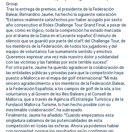
Group.
Tras la entrega de premios, el presidente de la Federación
Balear, Bernardino Jaume, ha hecho la siguiente valoración:
“Estamos realmente satisfechos por haber acogido por sexto
año consecutivo el Rolex Challenge Tour Grand Final, a pesar de
que, como es lógico, toda la competición ha estado marcada
por el drama de la Dana en el Levante español. El minuto de
silencio que se guardó por parte del staff del Challenge Tour, de
los miembros de la Federación, de todos los jugadores y del
equipo de voluntarios fue sumamente sentido y emotivo.
Queremos expresar una vez más nuestro dolor y solidaridad
con las víctimas y las familias por este terrible suceso”.
Por otra parte, Jaume ha querido agradecer la colaboración de
las entidades públicas y privadas para que la competición haya
puesto a Mallorca en el mapa del golf internacional. “Mi más
sincero agradecimiento a los miembros de la Federación Balear,
a la Federación Española, a los campos de golf de la isla, a los
voluntarios y al Govern de les Illes Balears y el Consell de
Mallorca, que a través de Agència d’Estratègia Turística y de la
Fundació Mallorca Turisme, lo han hecho posible con su
inestimable colaboración”, ha subrayado.
Finalmente, Jaume ha añadido: “Cuando empezamos esta
singladura sabíamos de las potencialidades de esta
competición en todas las esferas. Ahora ya podemos hablar
con propiedad, porque los resultados así lo confirman sin