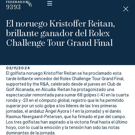
FEDERADOS
9393
ESP
H
Á
El noruego Kristoffer Reitan,
N
D
brillante ganador del Rolex
I
C
Challenge Tour Grand Final
A
P
03/11/2024
La
El golfista noruego Kristoffer Reitan se ha proclamado esta
tarde brillante vencedor del Rolex Challenge Tour Grand Final,
Federación
supported by the R&A, celebrado desde el jueves en Club de
Golf Alcanada, en Alcudia. Reitan ha protagonizado una
espectacular remontada para sumar 68 golpes (-4) en la cuarta
Federarse
ronda y -23 en el cómputo global, registro que le ha permitido
superar por un solo golpe a los líderes de las tres primeras
Jugar
jornadas, el andaluz Ángel Ayora (-1 en la jornada) y el danés
Rasmus Neergaard-Petersen, que ha firmado el par del campo.
Aprender
Los tres golfistas han aspirado a la victoria final hasta el último
hoyo, con lo cual la emoción y la tensión han sido las notas
dominantes de la jornada.