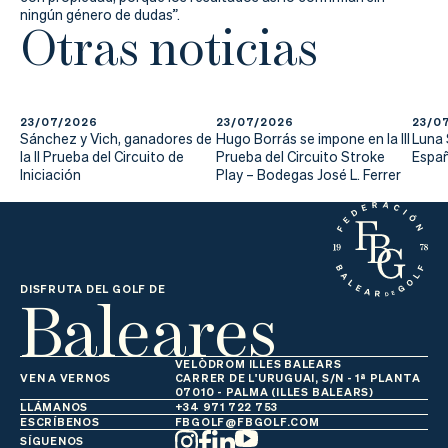
ningún género de dudas”.
Otras noticias
23/07/2026
23/07/2026
23/0
Sánchez y Vich, ganadores de
Hugo Borrás se impone en la III
Luna
la II Prueba del Circuito de
Prueba del Circuito Stroke
Españ
Iniciación
Play – Bodegas José L. Ferrer
Baleares
DISFRUTA DEL GOLF DE
VELÒDROM ILLES BALEARS
VEN A VERNOS
CARRER DE L'URUGUAI, S/N - 1ª PLANTA
07010 - PALMA (ILLES BALEARS)
LLÁMANOS
+34 971 722 753
ESCRÍBENOS
FBGOLF@FBGOLF.COM
SÍGUENOS