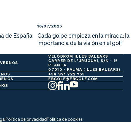
16/07/2026
a de España
Cada golpe empieza en la mirada: la
importancia de la visión en el golf
VELÒDROM ILLES BALEARS
CARRER DE L'URUGUAI, S/N - 1ª
 VERNOS
PLANTA
07010 - PALMA (ILLES BALEARS)
ANOS
+34 971 722 753
BENOS
FBGOLF@FBGOLF.COM
NOS
egal
Política de privacidad
Política de cookies