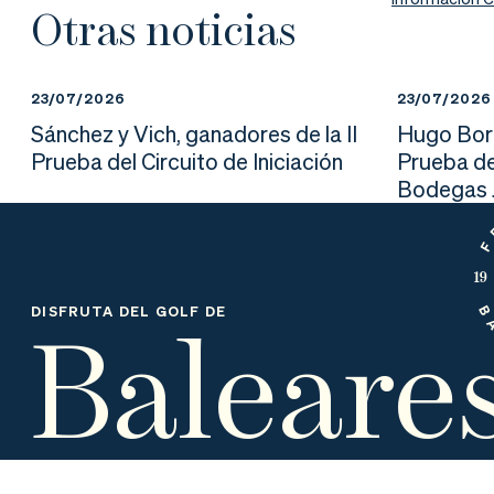
nd
ali
da
Otras noticias
er
da
23/07/2026
23/07/2026
d
Sánchez y Vich, ganadores de la II
Hugo Borr
Prueba del Circuito de Iniciación
Prueba de
Bodegas J
Baleare
DISFRUTA DEL GOLF DE