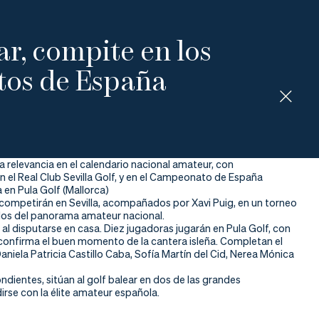
ear, compite en los
os de España
a relevancia en el calendario nacional amateur, con
el Real Club Sevilla Golf, y en el Campeonato de España
 en Pula Golf (Mallorca)
 competirán en Sevilla, acompañados por Xavi Puig, en un torneo
dos del panorama amateur nacional.
l disputarse en casa. Diez jugadoras jugarán en Pula Golf, con
 confirma el buen momento de la cantera isleña. Completan el
niela Patricia Castillo Caba, Sofía Martín del Cid, Nerea Mónica
ientes, sitúan al golf balear en dos de las grandes
rse con la élite amateur española.