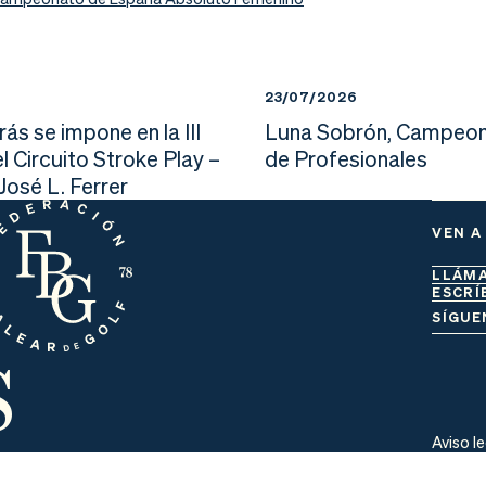
23/07/2026
ás se impone en la III
Luna Sobrón, Campeon
l Circuito Stroke Play –
de Profesionales
osé L. Ferrer
VEN A
LLÁM
ESCRÍ
s
SÍGUE
Aviso l