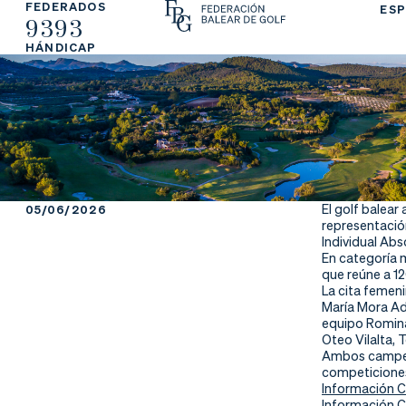
FEDERADOS
ESP
9393
La
Fe
Ju
HÁNDICAP
Fe
de
ga
de
ra
r
ra
rs
ci
e
El golf balear
05/06/2026
representació
ón
Individual Abs
En categoría 
que reúne a 1
La cita femeni
María Mora Ad
Ap
Ac
Ti
equipo Romina 
Oteo Vilalta, 
Ambos campeon
re
tu
en
competiciones
Información 
Información 